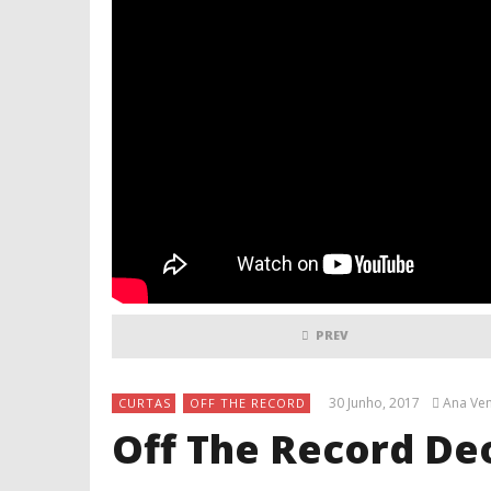
PREV
30 Junho, 2017
Ana Ven
CURTAS
OFF THE RECORD
Off The Record De