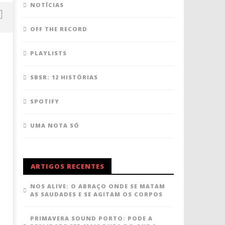
NOTÍCIAS
OFF THE RECORD
PLAYLISTS
SBSR: 12 HISTÓRIAS
SPOTIFY
UMA NOTA SÓ
NOS Alive: cabeça, tronco e alma
MEO Kalorama: uma ode à
30
30
Junho,
Junho,
ARTIGOS RECENTES
2017
2017
Ana
Ana
NOS ALIVE: O ABRAÇO ONDE SE MATAM
Ventura
Ventura
AS SAUDADES E SE AGITAM OS CORPOS
PRIMAVERA SOUND PORTO: PODE A