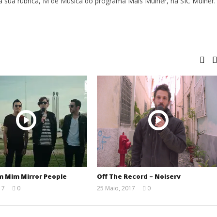
a sua rubrica, M de Música do programa Mais Mulher, na SIC Mulher.
m Mim Mirror People
Off The Record – Noiserv
17
0
25 Maio, 2017
0
Ana
Ana
Ventura
Ventura