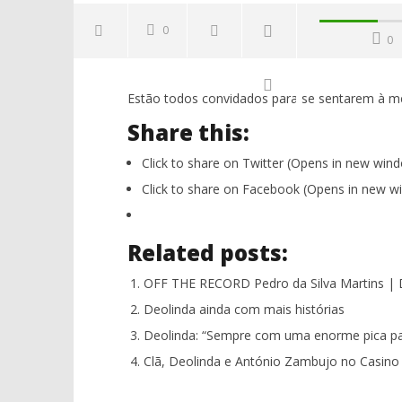
0
0
Estão todos convidados para se sentarem à m
Share this:
Click to share on Twitter (Opens in new win
Click to share on Facebook (Opens in new w
NOW VIEWING
Related posts:
Off The Record Deolinda
NOS Alive
matam as
30
OFF THE RECORD Pedro da Silva Martins | 
os corpo
Junho,
Deolinda ainda com mais histórias
2017
30
Ana
Junho,
Deolinda: “Sempre com uma enorme pica par
Ventura
2017
Ana
Clã, Deolinda e António Zambujo no Casino 
Ventura