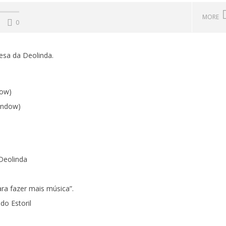
MORE
0
esa da Deolinda.
dow)
indow)
: o abraço onde se
Primavera Sound Porto: pode a
 saudades e se agitam
realidade ser mais dura do que a
Deolinda
s
ficção?
30
Junho,
a fazer mais música”.
2017
Ana
do Estoril
Ventura