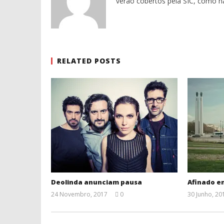
verão cobertos pela SIC, como n
RELATED POSTS
Deolinda anunciam pausa
Afinado e
24 Novembro, 2017
0
30 Junho, 20
Ana
Ventura