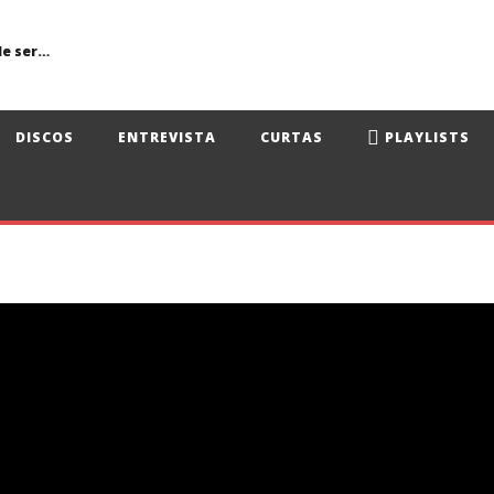
Primavera Sound Porto: pode a realidade ser mais dura do que a ficção?
DISCOS
ENTREVISTA
CURTAS
PLAYLISTS