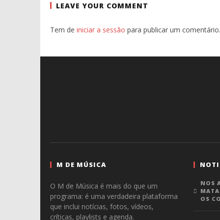
LEAVE YOUR COMMENT
Tem de
iniciar a sessão
para publicar um comentário
M DE MÚSICA
NOTI
NOS A
O M de Música é mais do que um
MATA
programa: é uma verdadeira plataforma
OS C
que inclui notícias, fotos, vídeos,
críticas, playlists e agenda.