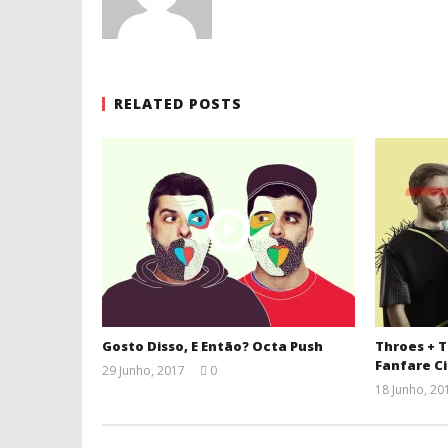
RELATED POSTS
Gosto Disso, E Então? Octa Push
Throes + T
Fanfare Ci
29 Junho, 2017
0
Ana
18 Junho, 20
Ventura