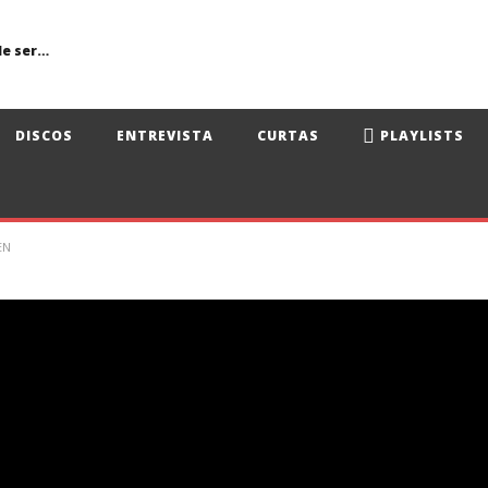
Primavera Sound Porto: pode a realidade ser mais dura do que a ficção?
DISCOS
ENTREVISTA
CURTAS
PLAYLISTS
EN