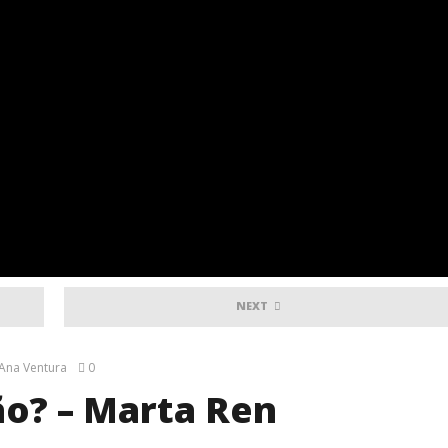
NEXT
Ana Ventura
0
ão? – Marta Ren