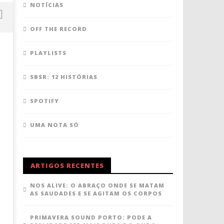
NOTÍCIAS
OFF THE RECORD
PLAYLISTS
SBSR: 12 HISTÓRIAS
SPOTIFY
UMA NOTA SÓ
NOS Alive: cabeça, tronco e alma
MEO Kalorama: uma ode à
25
25
Maio,
Maio,
ARTIGOS RECENTES
2017
2017
Ana
Ana
NOS ALIVE: O ABRAÇO ONDE SE MATAM
Ventura
Ventura
AS SAUDADES E SE AGITAM OS CORPOS
PRIMAVERA SOUND PORTO: PODE A