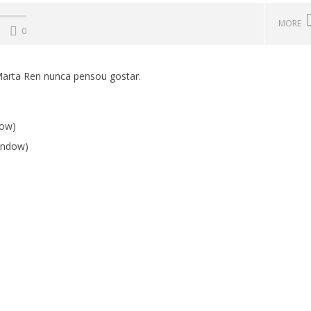
MORE
0
Marta Ren nunca pensou gostar.
dow)
indow)
: o abraço onde se
Primavera Sound Porto: pode a
 saudades e se agitam
realidade ser mais dura do que a
s
ficção?
25
Maio,
2017
Ana
Ventura