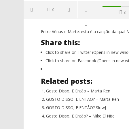
0
0
Entre Vénus e Marte: esta é a canção da qual 
Share this:
Click to share on Twitter (Opens in new win
Click to share on Facebook (Opens in new w
NOW VIEWING
Related posts:
Gosto Disso, E Então? – Marta Ren
NOS Alive
matam as
25
Gosto Disso, E Então – Marta Ren
os corpo
Maio,
GOSTO DISSO, E ENTÃO? – Marta Ren
2017
25
Ana
Maio,
GOSTO DISSO, E ENTÃO? SlowJ
Ventura
2017
Ana
Gosto Disso, E Então? – Mike El Nite
Ventura