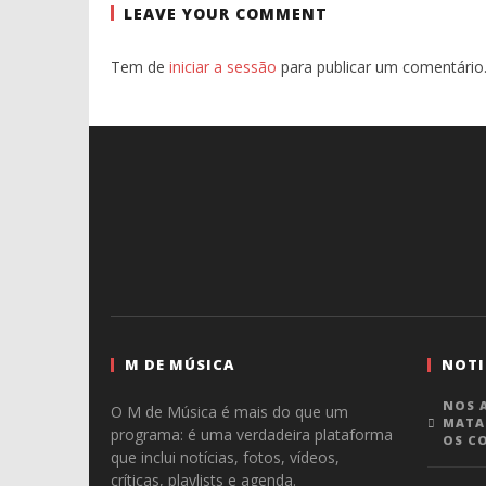
LEAVE YOUR COMMENT
Tem de
iniciar a sessão
para publicar um comentário
M DE MÚSICA
NOTI
NOS A
O M de Música é mais do que um
MATA
programa: é uma verdadeira plataforma
OS C
que inclui notícias, fotos, vídeos,
críticas, playlists e agenda.