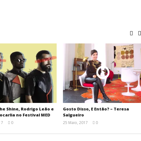
he Shine, Rodrigo Leão e
Gosto Disso, E Então? – Teresa
ocarlia no Festival MED
Salgueiro
17
0
25 Maio, 2017
0
Ana
Ana
Ventura
Ventura