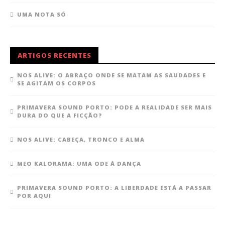
UMA NOTA SÓ
ARTIGOS RECENTES
NOS ALIVE: O ABRAÇO ONDE SE MATAM AS SAUDADES E
SE AGITAM OS CORPOS
PRIMAVERA SOUND PORTO: PODE A REALIDADE SER MAIS
DURA DO QUE A FICÇÃO?
NOS ALIVE: CABEÇA, TRONCO E ALMA
MEO KALORAMA: UMA ODE À DANÇA
PRIMAVERA SOUND PORTO: A LIBERDADE ESTÁ A PASSAR
POR AQUI