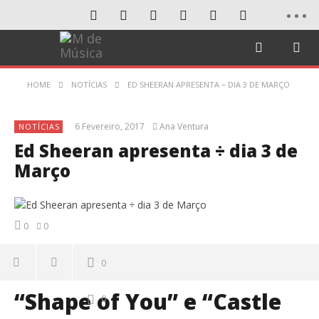
HOME
NOTÍCIAS
ED SHEERAN APRESENTA ÷ DIA 3 DE MARÇO
6 Fevereiro, 2017
Ana Ventura
NOTÍCIAS
Ed Sheeran apresenta ÷ dia 3 de
Março
0
0
0
“Shape of You” e “Castle
0