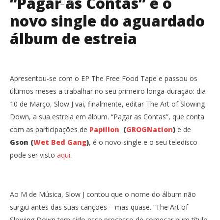
“Pagar as Contas” é o
0
novo single do aguardado
álbum de estreia
Apresentou-se com o EP The Free Food Tape e passou os
últimos meses a trabalhar no seu primeiro longa-duração: dia
10 de Março, Slow J vai, finalmente, editar The Art of Slowing
Down, a sua estreia em álbum. “Pagar as Contas”, que conta
com as participações de
Papillon
(
GROGNation
)
e de
Gson (
Wet Bed Gang
)
, é o novo single e o seu teledisco
pode ser visto
aqui.
Ao M de Música, Slow J contou que o nome do álbum não
surgiu antes das suas canções – mas quase. “The Art of
Slowing Down tem sido esse processo de começar num título