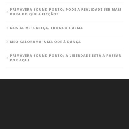
PRIMAVERA SOUND PORTO: PODE A REALIDADE SER MAIS
DURA DO QUE A FICÇÃO?
NOS ALIVE: CABEÇA, TRONCO E ALMA
MEO KALORAMA: UMA ODE À DANÇA
PRIMAVERA SOUND PORTO: A LIBERDADE ESTÁ A PASSAR
POR AQUI