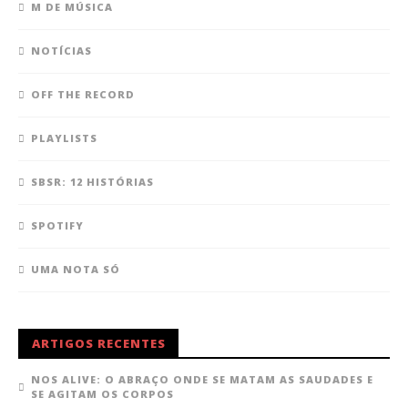
M DE MÚSICA
NOTÍCIAS
OFF THE RECORD
PLAYLISTS
SBSR: 12 HISTÓRIAS
SPOTIFY
UMA NOTA SÓ
ARTIGOS RECENTES
NOS ALIVE: O ABRAÇO ONDE SE MATAM AS SAUDADES E
SE AGITAM OS CORPOS