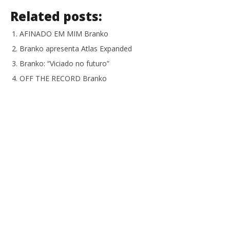
NOW VIEWING
Related posts:
UMA NOTA SÓ Branko
NO
AFINADO EM MIM Branko
se
19
Branko apresenta Atlas Expanded
Dezembro,
19
2016
De
Branko: “Viciado no futuro”
Ana
201
Ventura
A
OFF THE RECORD Branko
Ven