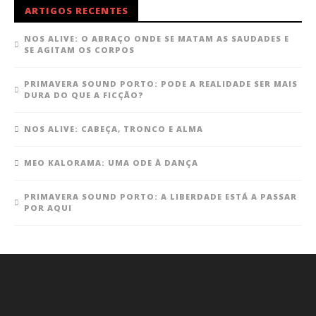
ARTIGOS RECENTES
NOS ALIVE: O ABRAÇO ONDE SE MATAM AS SAUDADES E
SE AGITAM OS CORPOS
PRIMAVERA SOUND PORTO: PODE A REALIDADE SER MAIS
DURA DO QUE A FICÇÃO?
NOS ALIVE: CABEÇA, TRONCO E ALMA
MEO KALORAMA: UMA ODE À DANÇA
PRIMAVERA SOUND PORTO: A LIBERDADE ESTÁ A PASSAR
POR AQUI