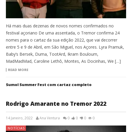
Há mais duas dezenas de novos nomes confirmados no
festival açoriano De uma assentada, o Tremor confirma 24
nomes para o cartaz da sua edição 2022, que vai decorrer
entre 5 e 9 de Abril, em São Miguel, nos Açores. Lyra Pramuk,
Baby’s Bersek, Duma, TootArd, Ikram Bouloum,
MadMadMad, Caroline Lethô, Montes, As Docinhas, We […]
READ MORE
Sumol Summer Fest com cartaz completo
Rodrigo Amarante no Tremor 2022
14 Janeiro, 2022
Ana Ventura
0
0
0
0
NOTÍCIAS