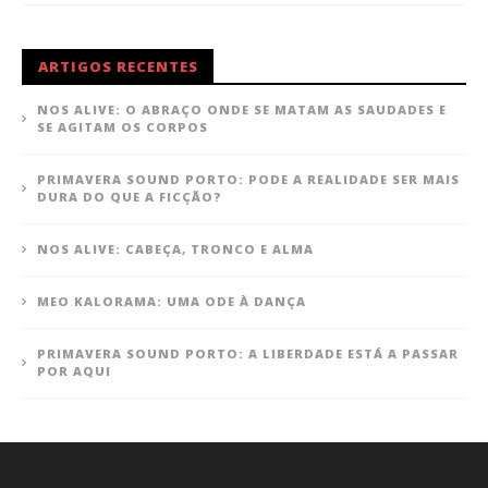
ARTIGOS RECENTES
NOS ALIVE: O ABRAÇO ONDE SE MATAM AS SAUDADES E
SE AGITAM OS CORPOS
PRIMAVERA SOUND PORTO: PODE A REALIDADE SER MAIS
DURA DO QUE A FICÇÃO?
NOS ALIVE: CABEÇA, TRONCO E ALMA
MEO KALORAMA: UMA ODE À DANÇA
PRIMAVERA SOUND PORTO: A LIBERDADE ESTÁ A PASSAR
POR AQUI