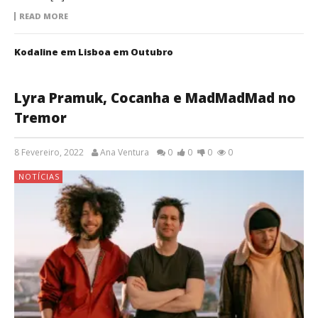
READ MORE
Kodaline em Lisboa em Outubro
Lyra Pramuk, Cocanha e MadMadMad no
Tremor
8 Fevereiro, 2022
Ana Ventura
0
0
0
0
NOTÍCIAS