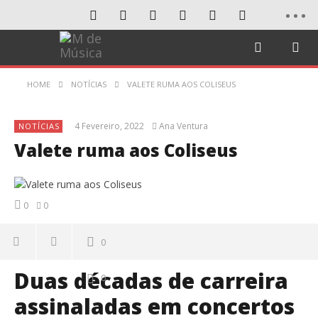
HOME
NOTÍCIAS
VALETE RUMA AOS COLISEUS
4 Fevereiro, 2022
Ana Ventura
NOTÍCIAS
Valete ruma aos Coliseus
0
0
0
Duas décadas de carreira
0
assinaladas em concertos