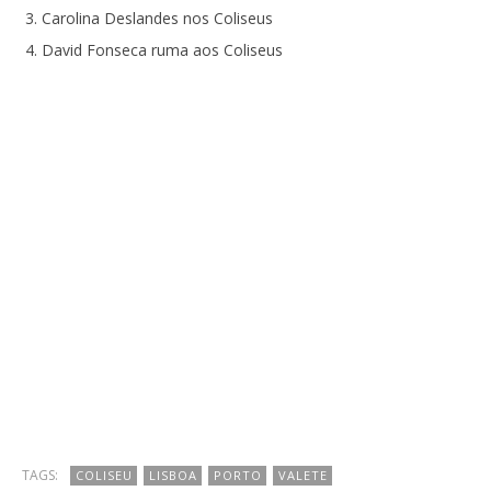
Carolina Deslandes nos Coliseus
David Fonseca ruma aos Coliseus
TAGS:
COLISEU
LISBOA
PORTO
VALETE