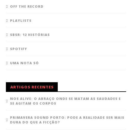
OFF THE RECORD
PLAYLISTS
SBSR: 12 HISTÓRIAS
SPOTIFY
UMA NOTA SÓ
ARTIGOS RECENTES
NOS ALIVE: O ABRAÇO ONDE SE MATAM AS SAUDADES E
SE AGITAM OS CORPOS
PRIMAVERA SOUND PORTO: PODE A REALIDADE SER MAIS
DURA DO QUE A FICÇÃO?