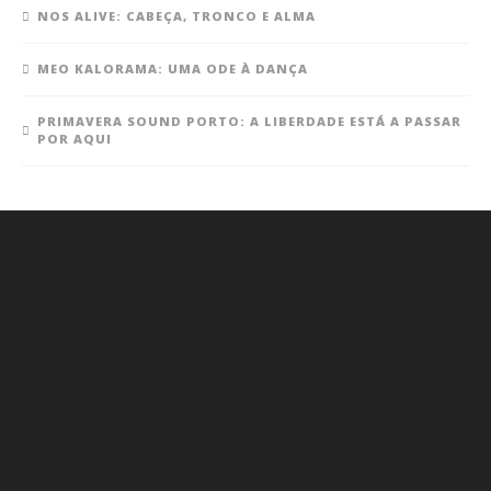
NOS ALIVE: CABEÇA, TRONCO E ALMA
MEO KALORAMA: UMA ODE À DANÇA
PRIMAVERA SOUND PORTO: A LIBERDADE ESTÁ A PASSAR
POR AQUI