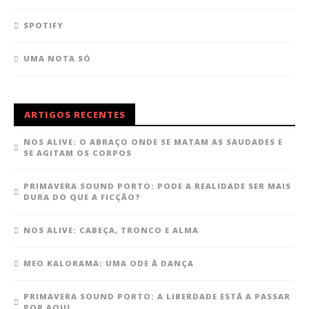
SPOTIFY
UMA NOTA SÓ
ARTIGOS RECENTES
NOS ALIVE: O ABRAÇO ONDE SE MATAM AS SAUDADES E
SE AGITAM OS CORPOS
PRIMAVERA SOUND PORTO: PODE A REALIDADE SER MAIS
DURA DO QUE A FICÇÃO?
NOS ALIVE: CABEÇA, TRONCO E ALMA
MEO KALORAMA: UMA ODE À DANÇA
PRIMAVERA SOUND PORTO: A LIBERDADE ESTÁ A PASSAR
POR AQUI