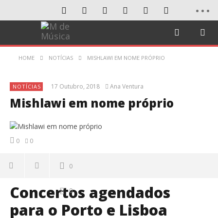
HOME
NOTÍCIAS
MISHLAWI EM NOME PRÓPRIO
17 Outubro, 2018
Ana Ventura
NOTÍCIAS
Mishlawi em nome próprio
0
0
0
Concertos agendados
0
para o Porto e Lisboa