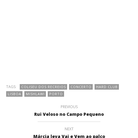
TAGS:
COLISEU DOS RECREIOS
CONCERTO
HARD CLUB
LISBOA
MISHLAWI
PORTO
PREVIOUS
Rui Veloso no Campo Pequeno
NEXT
Márcia leva Vai e Vem ao palco