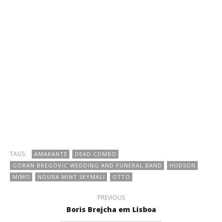
TAGS:
AMARANTE
DEAD COMBO
GORAN BREGOVIC WEDDING AND FUNERAL BAND
HUDSON
MIMO
NOURA MINT SEYMALI
OTTO
PREVIOUS
Boris Brejcha em Lisboa