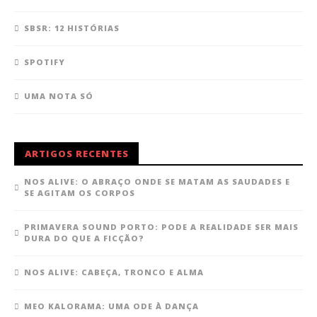
SBSR: 12 HISTÓRIAS
SPOTIFY
UMA NOTA SÓ
ARTIGOS RECENTES
NOS ALIVE: O ABRAÇO ONDE SE MATAM AS SAUDADES E
SE AGITAM OS CORPOS
PRIMAVERA SOUND PORTO: PODE A REALIDADE SER MAIS
DURA DO QUE A FICÇÃO?
NOS ALIVE: CABEÇA, TRONCO E ALMA
MEO KALORAMA: UMA ODE À DANÇA