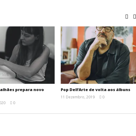
alhães prepara novo
Pop Dell’Arte de volta aos álbuns
11 Dezembro, 2019
0
Ana
2020
0
Ventura
Ana
Ventura