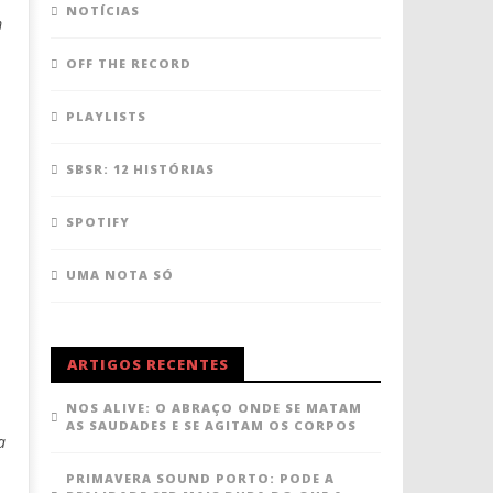
NOTÍCIAS
m
OFF THE RECORD
PLAYLISTS
SBSR: 12 HISTÓRIAS
SPOTIFY
UMA NOTA SÓ
ARTIGOS RECENTES
NOS ALIVE: O ABRAÇO ONDE SE MATAM
AS SAUDADES E SE AGITAM OS CORPOS
a
PRIMAVERA SOUND PORTO: PODE A