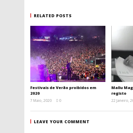
RELATED POSTS
Festivais de Verão proibidos em
Mallu Mag
2020
registo
7 Maio, 2020
0
22 Janeiro, 
Ana
Ventura
LEAVE YOUR COMMENT