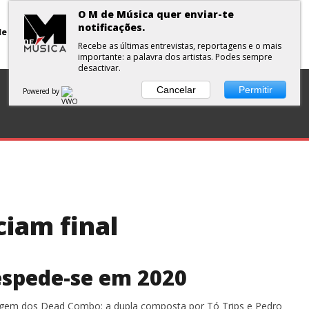
O M de Música quer enviar-te
notificações.
Primavera Sound Porto: pode a realidade ser mais dura do que a ficção?
Recebe as últimas entrevistas, reportagens e o mais
importante: a palavra dos artistas. Podes sempre
desactivar.
DISCOS
ENTREVISTA
CURTAS
PLAYLISTS
Cancelar
Permitir
Powered by
iam final
espede-se em 2020
agem dos Dead Combo: a dupla composta por Tó Trips e Pedro