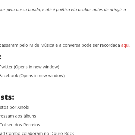
 pela nossa banda, e até é poético ela acabar antes de atingir a
assaram pelo M de Música e a conversa pode ser recordada
aqui.
:
 Twitter (Opens in new window)
n Facebook (Opens in new window)
sts:
tos por Xinobi
essam aos álbuns
oliseu dos Recreios
ead Combo colaboram no Douro Rock