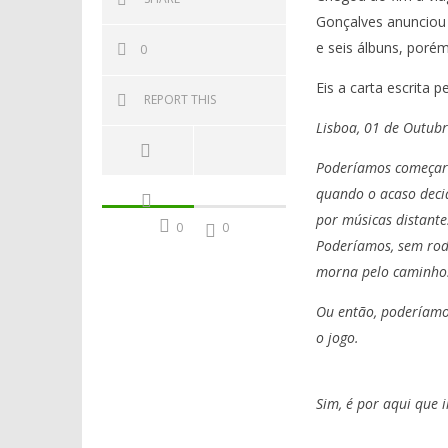
Gonçalves anunciou 
e seis álbuns, poré
0
Eis a carta escrita
REPORT THIS
Lisboa, 01 de Outub
Poderíamos começar 
quando o acaso deci
por músicas distante
0
0
Poderíamos, sem rode
morna pelo caminh
Ou então, poderíamos
o jogo.
Sim, é por aqui que 