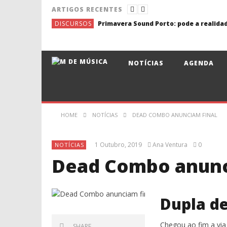
ARTIGOS RECENTES
DISCURSOS
NOTÍCIAS
AGENDA
HOME
NOTÍCIAS
DEAD COMBO ANUNCIAM FINAL
1 Outubro, 2019
Ana Ventura
0
NOTÍCIAS
Dead Combo anunc
Dupla d
Chegou ao fim a vi
SHARE