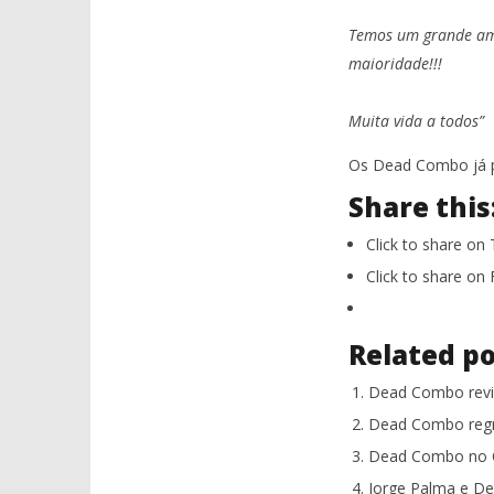
Temos um grande amor
maioridade!!!
Muita vida a todos”
Os Dead Combo já p
Share this
Click to share on
Click to share o
Related po
Dead Combo revis
Dead Combo regr
Dead Combo no C
Jorge Palma e D