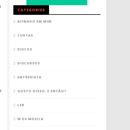
a
CATEGORIES
AFINADO EM MIM
CURTAS
DISCOS
DISCURSOS
ENTREVISTA
s
GOSTO DISSO, E ENTÃO?
LER
M DE MÚSICA