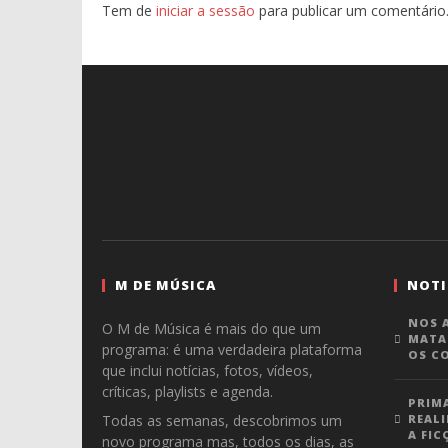
Tem de
iniciar a sessão
para publicar um comentário
M DE MÚSICA
NOTI
NOS A
O M de Música é mais do que um
MATA
programa: é uma verdadeira plataforma
OS C
que inclui notícias, fotos, vídeos,
críticas, playlists e agenda.
PRIM
Todas as semanas, descobrimos um
REALI
A FIC
novo programa mas, todos os dias, as