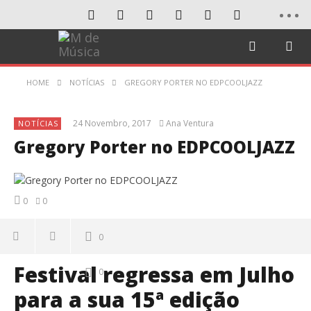
HOME
NOTÍCIAS
GREGORY PORTER NO EDPCOOLJAZZ
24 Novembro, 2017
Ana Ventura
NOTÍCIAS
Gregory Porter no EDPCOOLJAZZ
0
0
0
Festival regressa em Julho
0
para a sua 15ª edição