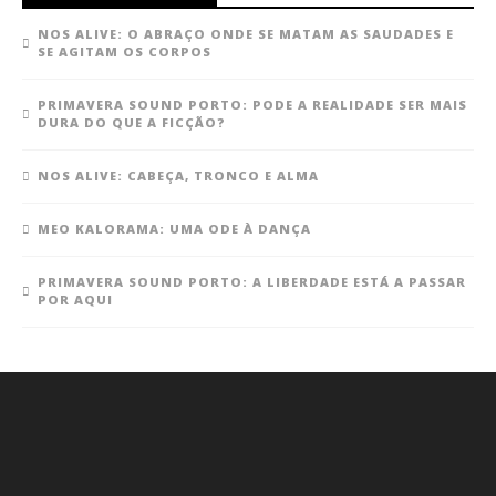
NOS ALIVE: O ABRAÇO ONDE SE MATAM AS SAUDADES E
SE AGITAM OS CORPOS
PRIMAVERA SOUND PORTO: PODE A REALIDADE SER MAIS
DURA DO QUE A FICÇÃO?
NOS ALIVE: CABEÇA, TRONCO E ALMA
MEO KALORAMA: UMA ODE À DANÇA
PRIMAVERA SOUND PORTO: A LIBERDADE ESTÁ A PASSAR
POR AQUI