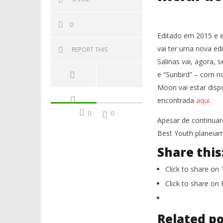
0
Editado em 2015 e 
vai ter uma nova ed
REPORT THIS
Salinas vai, agora, 
e “Sunbird” – com no
Moon vai estar dispo
encontrada
aqui.
0
0
Apesar de continua
Best Youth planeiam
Share this
Click to share on
Click to share o
Related po