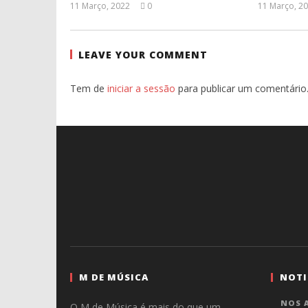
11 Março, 2022
0
11 Março, 2
Ana
Ventura
LEAVE YOUR COMMENT
Tem de
iniciar a sessão
para publicar um comentário
M DE MÚSICA
NOTI
NOS A
O M de Música é mais do que um