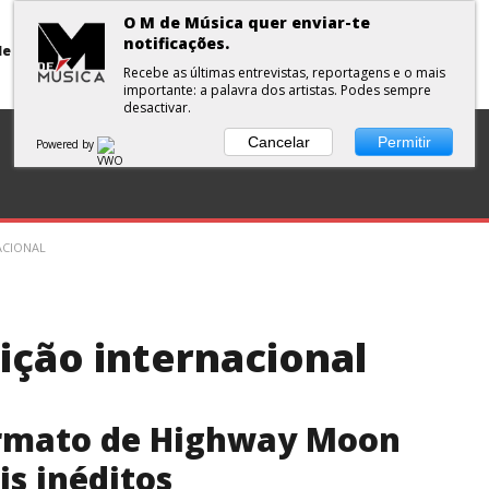
O M de Música quer enviar-te
notificações.
Primavera Sound Porto: pode a realidade ser mais dura do que a ficção?
Recebe as últimas entrevistas, reportagens e o mais
importante: a palavra dos artistas. Podes sempre
desactivar.
DISCOS
ENTREVISTA
CURTAS
PLAYLISTS
Cancelar
Permitir
Powered by
ACIONAL
ição internacional
rmato de Highway Moon
is inéditos