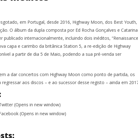
esgotado, em Portugal, desde 2016, Highway Moon, dos Best Youth,
ição. O álbum da dupla composta por Ed Rocha Gonçalves e Catarina
ser publicado internacionalmente, incluindo dois inéditos, “Renaissance
va capa e carimbo da britânica Station 5, a re-edição de Highway
nível a partir de dia 5 de Maio, podendo a sua pré-venda ser
rem a dar concertos com Highway Moon como ponto de partida, os
 regressar aos discos – e ao sucessor desse registo – ainda em 2017
:
 Twitter (Opens in new window)
n Facebook (Opens in new window)
sts: