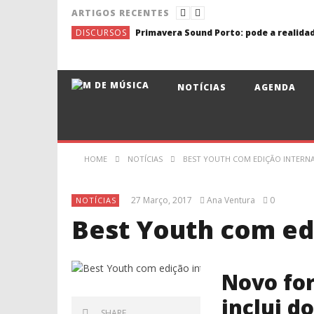
ARTIGOS RECENTES
DISCURSOS
NOTÍCIAS
AGENDA
HOME
NOTÍCIAS
BEST YOUTH COM EDIÇÃO INTERN
27 Março, 2017
Ana Ventura
0
NOTÍCIAS
Best Youth com ed
Novo fo
inclui do
SHARE