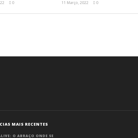
022
0
11 Março, 2022
0
Ana
Ana
Ventura
Ventura
.
CIAS MAIS RECENTES
LIVE: O ABRAÇO ONDE SE