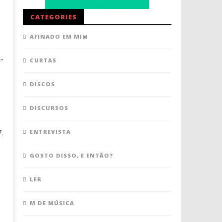
CATEGORIES
AFINADO EM MIM
”
CURTAS
DISCOS
DISCURSOS
.
ENTREVISTA
GOSTO DISSO, E ENTÃO?
LER
M DE MÚSICA