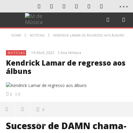
HOME
NOTÍCIAS
KENDRICK LAMAR DE REGRESSO AOS ÁLBUNS
19 Abril, 2022
Ana Ventura
NOTÍCIAS
Kendrick Lamar de regresso aos
álbuns
0
0
0
Sucessor de DAMN chama-
0