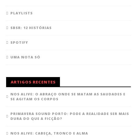
PLAYLISTS
SBSR: 12 HISTÓRIAS
SPOTIFY
UMA NOTA SÓ
ARTIGOS RECENTES
NOS ALIVE: O ABRAÇO ONDE SE MATAM AS SAUDADES E
SE AGITAM OS CORPOS
PRIMAVERA SOUND PORTO: PODE A REALIDADE SER MAIS
DURA DO QUE A FICÇÃO?
NOS ALIVE: CABEÇA, TRONCO E ALMA