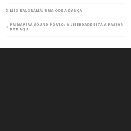
MEO KALORAMA: UMA ODE À DANÇA
PRIMAVERA SOUND PORTO: A LIBERDADE ESTÁ A PASSAR
POR AQUI