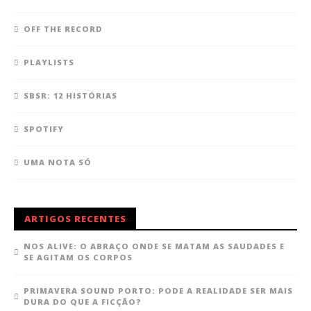
OFF THE RECORD
PLAYLISTS
SBSR: 12 HISTÓRIAS
SPOTIFY
UMA NOTA SÓ
ARTIGOS RECENTES
NOS ALIVE: O ABRAÇO ONDE SE MATAM AS SAUDADES E
SE AGITAM OS CORPOS
PRIMAVERA SOUND PORTO: PODE A REALIDADE SER MAIS
DURA DO QUE A FICÇÃO?