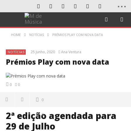
HOME
NOTÍCIAS
PRÉMIOS PLAY COM NOVA DATA
25 Junho, 2020
Ana Ventura
NOTÍCIAS
Prémios Play com nova data
0
0
0
2ª edição agendada para
0
29 de Julho