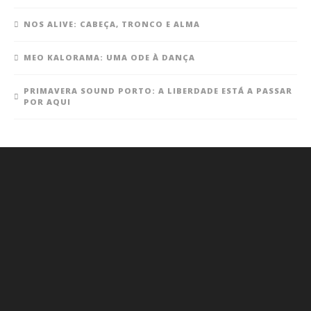
NOS ALIVE: CABEÇA, TRONCO E ALMA
MEO KALORAMA: UMA ODE À DANÇA
PRIMAVERA SOUND PORTO: A LIBERDADE ESTÁ A PASSAR
POR AQUI