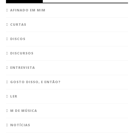
AFINADO EM MIM
CURTAS
DISCOS
DISCURSOS
ENTREVISTA
GOSTO DISSO, E ENTÃO?
LER
M DE MÚSICA
NOTÍCIAS