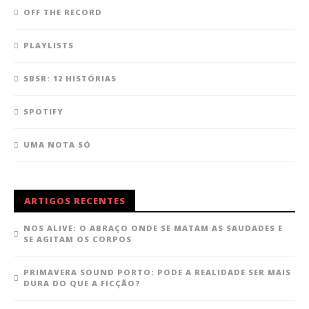
OFF THE RECORD
PLAYLISTS
SBSR: 12 HISTÓRIAS
SPOTIFY
UMA NOTA SÓ
ARTIGOS RECENTES
NOS ALIVE: O ABRAÇO ONDE SE MATAM AS SAUDADES E
SE AGITAM OS CORPOS
PRIMAVERA SOUND PORTO: PODE A REALIDADE SER MAIS
DURA DO QUE A FICÇÃO?