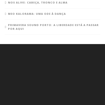
NOS ALIVE: CABEÇA, TRONCO E ALMA
MEO KALORAMA: UMA ODE À DANÇA
PRIMAVERA SOUND PORTO: A LIBERDADE ESTÁ A PASSAR
POR AQUI