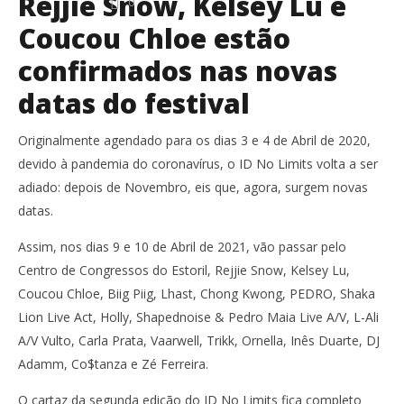
Rejjie Snow, Kelsey Lu e
0
Coucou Chloe estão
confirmados nas novas
datas do festival
Originalmente agendado para os dias 3 e 4 de Abril de 2020,
devido à pandemia do coronavírus, o ID No Limits volta a ser
adiado: depois de Novembro, eis que, agora, surgem novas
datas.
Assim, nos dias 9 e 10 de Abril de 2021, vão passar pelo
Centro de Congressos do Estoril, Rejjie Snow, Kelsey Lu,
Coucou Chloe, Biig Piig, Lhast, Chong Kwong, PEDRO, Shaka
Lion Live Act, Holly, Shapednoise & Pedro Maia Live A/V, L-Ali
A/V Vulto, Carla Prata, Vaarwell, Trikk, Ornella, Inês Duarte, DJ
Adamm, Co$tanza e Zé Ferreira.
O cartaz da segunda edição do ID No Limits fica completo