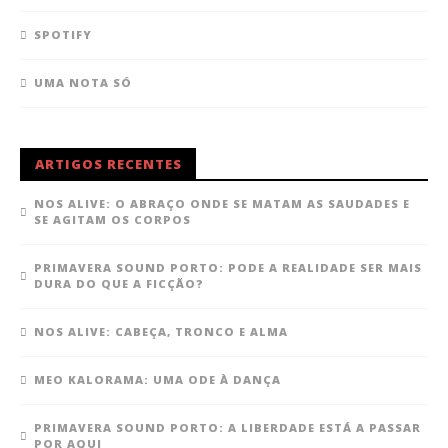
SPOTIFY
UMA NOTA SÓ
ARTIGOS RECENTES
NOS ALIVE: O ABRAÇO ONDE SE MATAM AS SAUDADES E
SE AGITAM OS CORPOS
PRIMAVERA SOUND PORTO: PODE A REALIDADE SER MAIS
DURA DO QUE A FICÇÃO?
NOS ALIVE: CABEÇA, TRONCO E ALMA
MEO KALORAMA: UMA ODE À DANÇA
PRIMAVERA SOUND PORTO: A LIBERDADE ESTÁ A PASSAR
POR AQUI