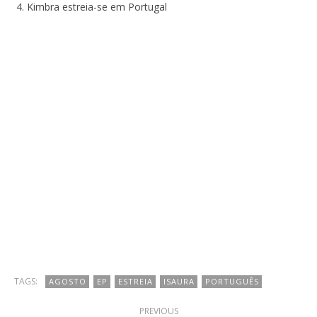
Kimbra estreia-se em Portugal
TAGS:
AGOSTO
EP
ESTREIA
ISAURA
PORTUGUÊS
PREVIOUS