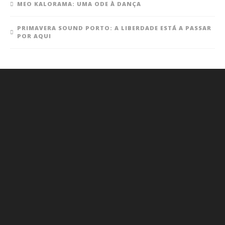
MEO KALORAMA: UMA ODE À DANÇA
PRIMAVERA SOUND PORTO: A LIBERDADE ESTÁ A PASSAR
POR AQUI