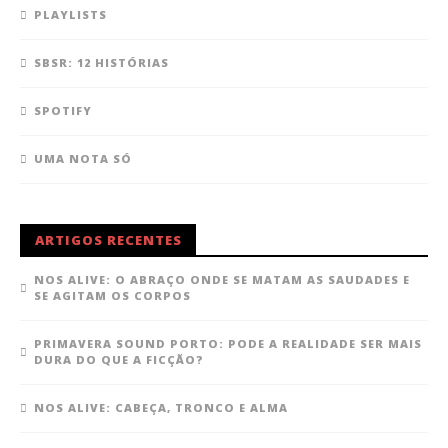
PLAYLISTS
SBSR: 12 HISTÓRIAS
SPOTIFY
UMA NOTA SÓ
ARTIGOS RECENTES
NOS ALIVE: O ABRAÇO ONDE SE MATAM AS SAUDADES E
SE AGITAM OS CORPOS
PRIMAVERA SOUND PORTO: PODE A REALIDADE SER MAIS
DURA DO QUE A FICÇÃO?
NOS ALIVE: CABEÇA, TRONCO E ALMA