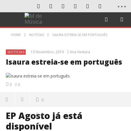
HOME
NOTÍCIAS
ISAURA ESTREIA-SE EM PORTUGUÊS
13 Novembro, 2019
Ana Ventura
NOTÍCIAS
Isaura estreia-se em português
0
0
0
EP Agosto já está
0
disponível