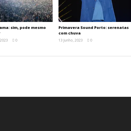
ama: sim, pode mesmo
Primavera Sound Porto: serenatas
r
com chuva
 2023
0
13 Junho, 2023
0
Ana
Ana
Ventura
Ventura
.