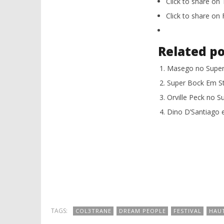
Click to share on
Click to share o
Related po
Masego no Super
Super Bock Em S
Orville Peck no 
Dino D’Santiago 
TAGS:
COL3TRANE
DREAM PEOPLE
FESTIVAL
HAU