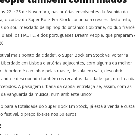
as 22 e 23 de Novembro, nas artérias envolventes da Avenida da
, o cartaz do Super Bock Em Stock continua a crescer: desta feita,
 do soul mesclado de hip hop do britânico Col3trane, do duo francê
 Blasé, os HAUTE, e dos portugueses Dream People, que preparam 
20.
tival mais bonito da cidade”, o Super Bock em Stock vai voltar “a
 Liberdade em Lisboa e artérias adjacentes, com alguma da melhor
A ordem é caminhar pelas ruas e, de sala em sala, descobrir
tando e descobrindo também os recantos da cidade que, no dia a dia
ebidos. A paisagem urbana da capital entrelaça-se, assim, com as
 da vanguarda da música, num ambiente único”.
ido para a totalidade do Super Bock Em Stock, já está à venda e custa
o festival, o preço fixa-se nos 50 euros.
: