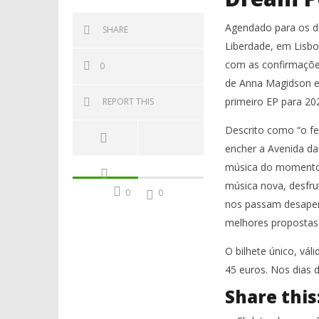
Agendado para os di
SHARE
Liberdade, em Lisboa
com as confirmações
0
de Anna Magidson e
primeiro EP para 20
REPORT THIS
Descrito como “o fes
encher a Avenida da
música do momento. 
música nova, desfru
0
0
nos passam desaperc
melhores propostas
O bilhete único, vál
45 euros. Nos dias d
Share this