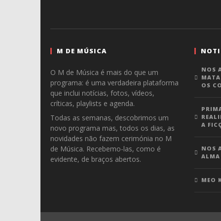
M DE MÚSICA
NOTI
NOS A
O M de Música é mais do que um
MATA
programa: é uma verdadeira plataforma
OS C
que inclui notícias, fotos, vídeos,
críticas, playlists e agenda.
PRIM
Todas as semanas, descobrimos um
REALI
A FIC
novo programa mas, todos os dias, as
novidades não fazem cerimónia no M
de Música. Recebemo-las, como é
NOS A
ALMA
evidente, de braços abertos.
MEO 