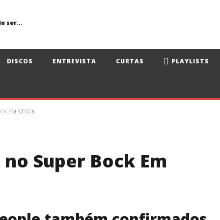
Primavera Sound Porto: pode a realidade ser mais dura do que a ficção?
DISCOS
ENTREVISTA
CURTAS
PLAYLISTS
OCK EM STOCK
 no Super Bock Em
eople também confirmados