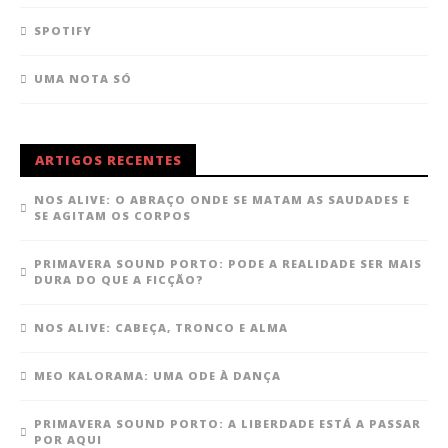
SPOTIFY
UMA NOTA SÓ
ARTIGOS RECENTES
NOS ALIVE: O ABRAÇO ONDE SE MATAM AS SAUDADES E
SE AGITAM OS CORPOS
PRIMAVERA SOUND PORTO: PODE A REALIDADE SER MAIS
DURA DO QUE A FICÇÃO?
NOS ALIVE: CABEÇA, TRONCO E ALMA
MEO KALORAMA: UMA ODE À DANÇA
PRIMAVERA SOUND PORTO: A LIBERDADE ESTÁ A PASSAR
POR AQUI