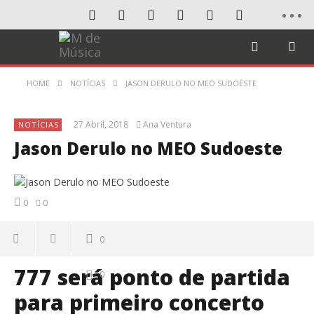
HOME
NOTÍCIAS
JASON DERULO NO MEO SUDOESTE
27 Abril, 2018
Ana Ventura
NOTÍCIAS
Jason Derulo no MEO Sudoeste
0
0
0
777 será ponto de partida
0
para primeiro concerto