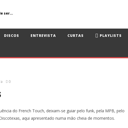
Primavera Sound Porto: pode a realidade ser mais dura do que a ficção?
DISCOS
ENTREVISTA
CURTAS
PLAYLISTS
ra
0
s
uência do French Touch, deixam-se guiar pelo funk, pela MPB, pelo
 é Discotexas, aqui apresentado numa mão cheia de momentos.