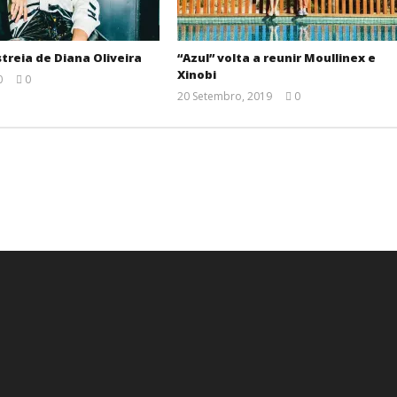
streia de Diana Oliveira
“Azul” volta a reunir Moullinex e
Xinobi
0
0
Ana
20 Setembro, 2019
0
Ventura
Ana
Ventura
.