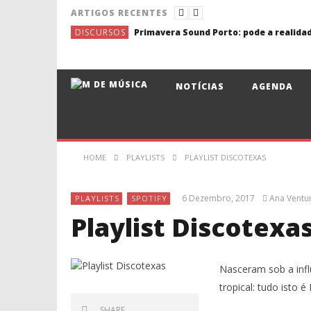
ARTIGOS RECENTES
DISCURSOS
NOTÍCIAS
AGENDA
HOME
PLAYLISTS
PLAYLIST DISCOTEXAS
6 Dezembro, 2017
Ana Ventu
PLAYLISTS
SPOTIFY
Playlist Discotexa
Nasceram sob a infl
tropical: tudo isto
SHARE