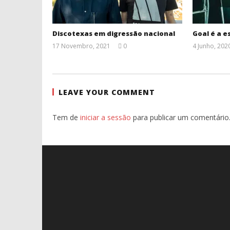
Discotexas em digressão nacional
Goal é a e
17 Novembro, 2021
0
4 Junho, 202
Ana
Ventura
LEAVE YOUR COMMENT
Tem de
iniciar a sessão
para publicar um comentário