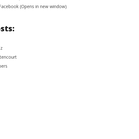
n Facebook (Opens in new window)
sts:
uz
ttencourt
bers