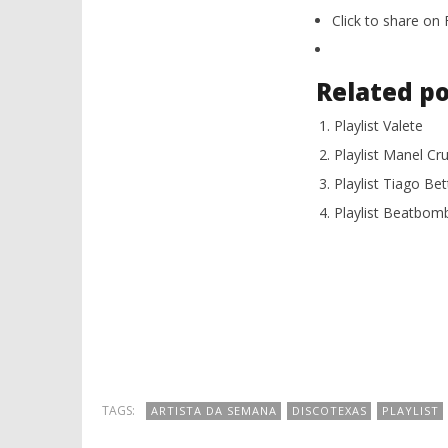
Click to share o
Related po
Playlist Valete
Playlist Manel Cr
Playlist Tiago Be
Playlist Beatbom
TAGS:
ARTISTA DA SEMANA
DISCOTEXAS
PLAYLIST