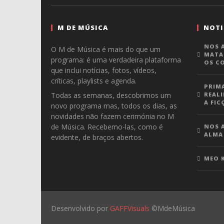
M DE MÚSICA
NOTI
NOS A
O M de Música é mais do que um
MATA
programa: é uma verdadeira plataforma
OS C
que inclui notícias, fotos, vídeos,
críticas, playlists e agenda.
PRIM
Todas as semanas, descobrimos um
REALI
A FIC
novo programa mas, todos os dias, as
novidades não fazem cerimónia no M
de Música. Recebemo-las, como é
NOS A
ALMA
evidente, de braços abertos.
MEO 
Desenvolvido por
GAFFVisuals
©MdeMúsica