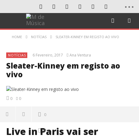
HOME
NOTÍCIAS
SLEATER-KINNEY EM REGISTO AO VIVO
6 Fevereiro, 2017
Ana Ventura
NOTÍCIAS
Sleater-Kinney em registo ao
vivo
0
0
0
Live in Paris vai ser
0