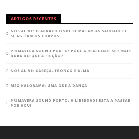
ARTIGOS RECENTES
NOS ALIVE: O ABRAÇO ONDE SE MATAM AS SAUDADES E
SE AGITAM OS CORPOS
PRIMAVERA SOUND PORTO: PODE A REALIDADE SER MAIS
DURA DO QUE A FICÇÃO?
NOS ALIVE: CABEÇA, TRONCO E ALMA
MEO KALORAMA: UMA ODE À DANÇA
PRIMAVERA SOUND PORTO: A LIBERDADE ESTÁ A PASSAR
POR AQUI