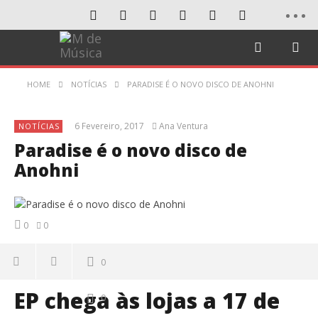
HOME
NOTÍCIAS
PARADISE É O NOVO DISCO DE ANOHNI
6 Fevereiro, 2017
Ana Ventura
NOTÍCIAS
Paradise é o novo disco de
Anohni
0
0
0
EP chega às lojas a 17 de
0