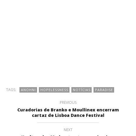
TAGS:
ANOHNI
HOPELESSNESS
NOTÍCIAS
PARADISE
PREVIOUS
Curadorias de Branko e Moullinex encerram
cartaz de Lisboa Dance Festival
NEXT