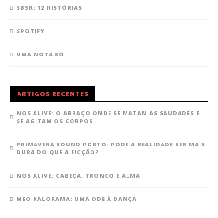
SBSR: 12 HISTÓRIAS
SPOTIFY
UMA NOTA SÓ
ARTIGOS RECENTES
NOS ALIVE: O ABRAÇO ONDE SE MATAM AS SAUDADES E
SE AGITAM OS CORPOS
PRIMAVERA SOUND PORTO: PODE A REALIDADE SER MAIS
DURA DO QUE A FICÇÃO?
NOS ALIVE: CABEÇA, TRONCO E ALMA
MEO KALORAMA: UMA ODE À DANÇA