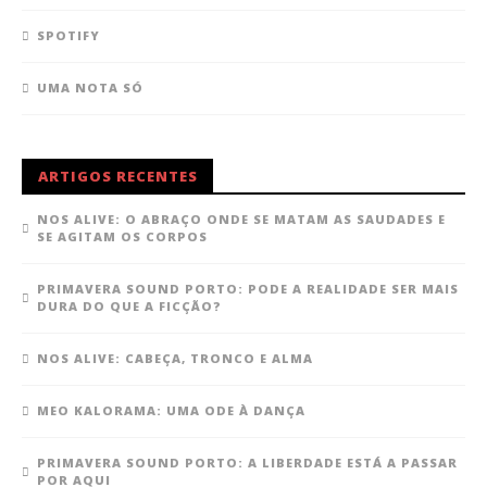
SPOTIFY
UMA NOTA SÓ
ARTIGOS RECENTES
NOS ALIVE: O ABRAÇO ONDE SE MATAM AS SAUDADES E
SE AGITAM OS CORPOS
PRIMAVERA SOUND PORTO: PODE A REALIDADE SER MAIS
DURA DO QUE A FICÇÃO?
NOS ALIVE: CABEÇA, TRONCO E ALMA
MEO KALORAMA: UMA ODE À DANÇA
PRIMAVERA SOUND PORTO: A LIBERDADE ESTÁ A PASSAR
POR AQUI