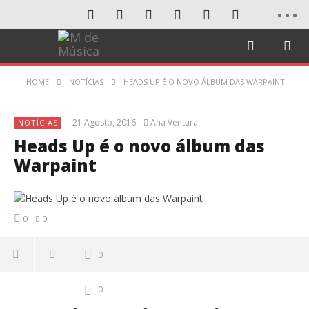
HOME
NOTÍCIAS
HEADS UP É O NOVO ÁLBUM DAS WARPAINT
21 Agosto, 2016
Ana Ventura
NOTÍCIAS
Heads Up é o novo álbum das
Warpaint
0
0
0
0