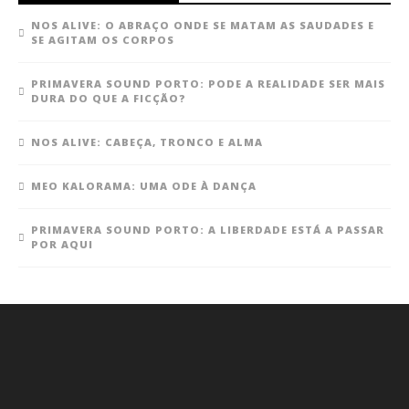
NOS ALIVE: O ABRAÇO ONDE SE MATAM AS SAUDADES E
SE AGITAM OS CORPOS
PRIMAVERA SOUND PORTO: PODE A REALIDADE SER MAIS
DURA DO QUE A FICÇÃO?
NOS ALIVE: CABEÇA, TRONCO E ALMA
MEO KALORAMA: UMA ODE À DANÇA
PRIMAVERA SOUND PORTO: A LIBERDADE ESTÁ A PASSAR
POR AQUI