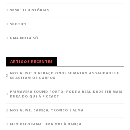
SBSR: 12 HISTÓRIAS
SPOTIFY
UMA NOTA SÓ
ARTIGOS RECENTES
NOS ALIVE: O ABRAÇO ONDE SE MATAM AS SAUDADES E
SE AGITAM OS CORPOS
PRIMAVERA SOUND PORTO: PODE A REALIDADE SER MAIS
DURA DO QUE A FICÇÃO?
NOS ALIVE: CABEÇA, TRONCO E ALMA
MEO KALORAMA: UMA ODE À DANÇA