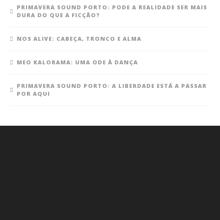
PRIMAVERA SOUND PORTO: PODE A REALIDADE SER MAIS
DURA DO QUE A FICÇÃO?
NOS ALIVE: CABEÇA, TRONCO E ALMA
MEO KALORAMA: UMA ODE À DANÇA
PRIMAVERA SOUND PORTO: A LIBERDADE ESTÁ A PASSAR
POR AQUI