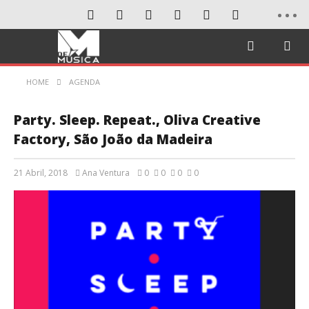
HOME
AGENDA
Party. Sleep. Repeat., Oliva Creative
Factory, São João da Madeira
21 Abril, 2018
Ana Ventura
0
0
0
0