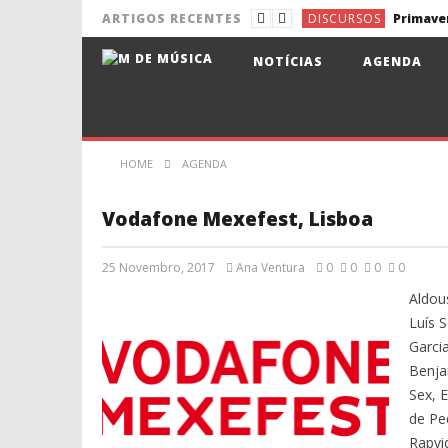
DISCURSOS
ARTIGOS RECENTES
NOTÍCIAS
Pixies de 
NOTÍCIAS
AGENDA
NOTÍCIAS
Aldina e 
NOTÍCIAS
NOTÍCIAS
Lena d’Ág
HOME
AGENDA
DISCURSOS
Vodafone Mexefest, Lisboa
25 Novembro, 2017
Ana Ventura
0
0
0
0
Aldou
Luís S
Garcia
Benja
Sex, 
de Pe
Rapvid