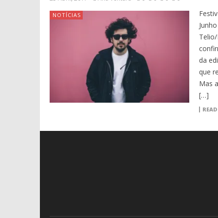
Festiv
NOTÍCIAS
Junho
Telio
confi
da ed
que r
Mas a
[…]
READ