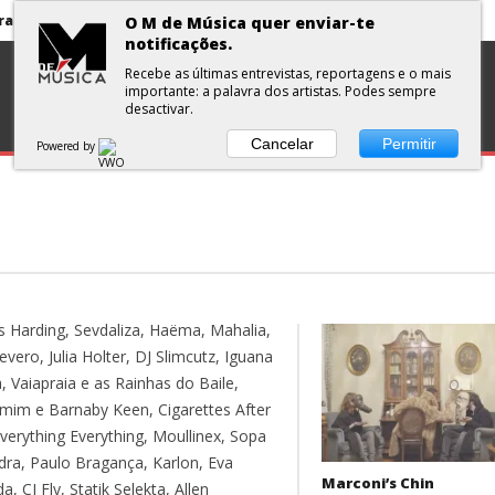
Primavera Sound Porto: pode a realidade ser mais dura do que a ficção?
O M de Música quer enviar-te
notificações.
volta aos álbuns
DISCOS
ENTREVISTA
CURTAS
PLAYLISTS
Recebe as últimas entrevistas, reportagens e o mais
importante: a palavra dos artistas. Podes sempre
Jorge Fernando no Santa Casa Alfama
desactivar.
António Zambujo e Dulce Pontes no Santa Casa Alfama
Cancelar
Permitir
Powered by
ua e Surma no Rock Nordeste
Primavera Sound Porto: pode a realidade ser mais dura do que a ficção?
s Harding, Sevdaliza, Haëma, Mahalia,
evero, Julia Holter, DJ Slimcutz, Iguana
, Vaiapraia e as Rainhas do Baile,
mim e Barnaby Keen, Cigarettes After
Everything Everything, Moullinex, Sopa
dra, Paulo Bragança, Karlon, Eva
Marconi’s Chin
a, CI Fly, Statik Selekta, Allen