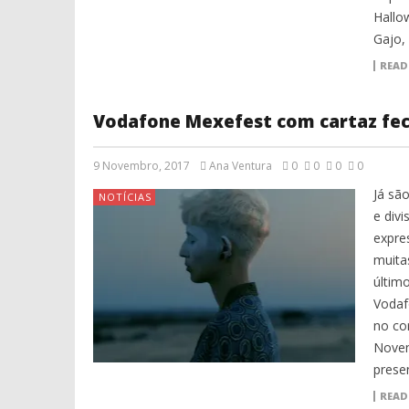
Hallo
Gajo,
READ
Vodafone Mexefest com cartaz fe
9 Novembro, 2017
Ana Ventura
0
0
0
0
Já sã
NOTÍCIAS
e div
expre
muita
últim
Vodaf
no co
Novem
prese
READ