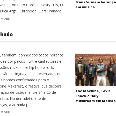
transformam herança
ween, Conjunto Corona, Hasty Hills, O
em música
 Luca Argel, Childhood, Liars, Panado
 MORE
chado
o, também, conhecidos todos horários
isões por palcos Entre cantautores e
ssões rock, entre hip hop e rock,
s são as linguagens apresentadas nos
os nomes confirmados para o
one Mexefest, o festival que decorre
The Machine, Toxic
ração de Lisboa, entre 24 e 25 de
Shock e Holy
bro. No derradeiro lote de
Mushroom em Moledo
nças, a armada […]
 MORE