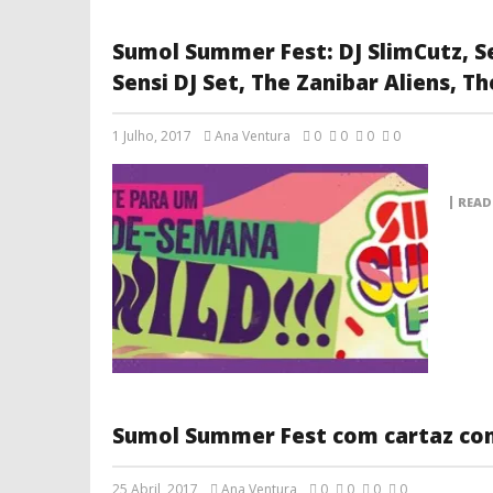
Sumol Summer Fest: DJ SlimCutz, Se
Sensi DJ Set, The Zanibar Aliens, T
1 Julho, 2017
Ana Ventura
0
0
0
0
READ
Sumol Summer Fest com cartaz co
25 Abril, 2017
Ana Ventura
0
0
0
0