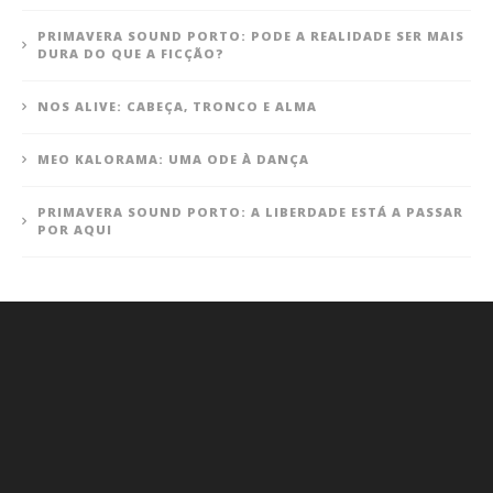
PRIMAVERA SOUND PORTO: PODE A REALIDADE SER MAIS
DURA DO QUE A FICÇÃO?
NOS ALIVE: CABEÇA, TRONCO E ALMA
MEO KALORAMA: UMA ODE À DANÇA
PRIMAVERA SOUND PORTO: A LIBERDADE ESTÁ A PASSAR
POR AQUI