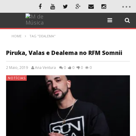
HOME
TAG "DEALEMA"
Piruka, Valas e Dealema no RFM Somnii
2 Maio, 2019
Ana Ventura
0
0
0
0
NOTÍCIAS