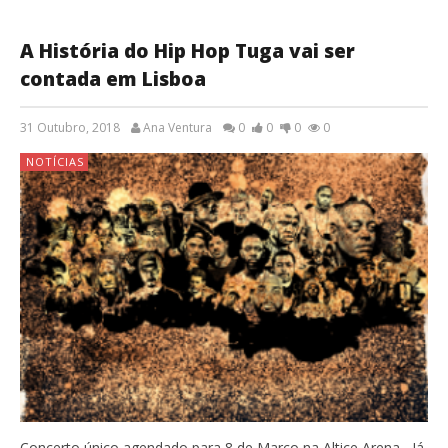
A História do Hip Hop Tuga vai ser
contada em Lisboa
31 Outubro, 2018
Ana Ventura
0
0
0
0
NOTÍCIAS
Concerto único agendado para 8 de Março na Altice Arena Já