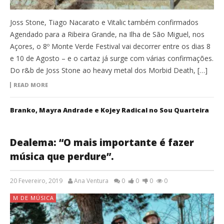
Joss Stone, Tiago Nacarato e Vitalic também confirmados
Agendado para a Ribeira Grande, na Ilha de São Miguel, nos
Açores, o 8º Monte Verde Festival vai decorrer entre os dias 8
e 10 de Agosto – e o cartaz já surge com várias confirmações.
Do r&b de Joss Stone ao heavy metal dos Morbid Death, […]
READ MORE
Branko, Mayra Andrade e Kojey Radical no Sou Quarteira
Dealema: “O mais importante é fazer
música que perdure”.
20 Fevereiro, 2019
Ana Ventura
0
0
0
0
M DE MÚSICA