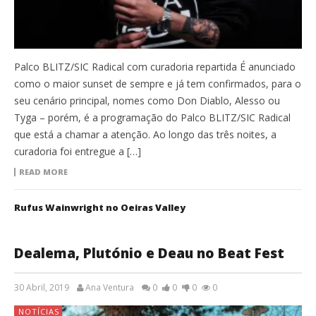
Palco BLITZ/SIC Radical com curadoria repartida É anunciado
como o maior sunset de sempre e já tem confirmados, para o
seu cenário principal, nomes como Don Diablo, Alesso ou
Tyga – porém, é a programação do Palco BLITZ/SIC Radical
que está a chamar a atenção. Ao longo das três noites, a
curadoria foi entregue a […]
READ MORE
Rufus Wainwright no Oeiras Valley
Dealema, Plutónio e Deau no Beat Fest
30 Abril, 2019
Ana Ventura
0
0
0
0
NOTÍCIAS