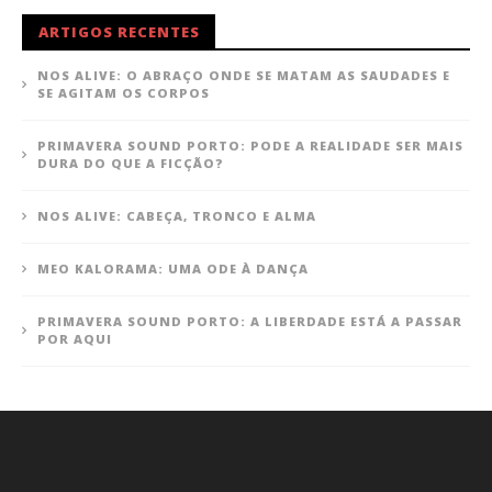
ARTIGOS RECENTES
NOS ALIVE: O ABRAÇO ONDE SE MATAM AS SAUDADES E
SE AGITAM OS CORPOS
PRIMAVERA SOUND PORTO: PODE A REALIDADE SER MAIS
DURA DO QUE A FICÇÃO?
NOS ALIVE: CABEÇA, TRONCO E ALMA
MEO KALORAMA: UMA ODE À DANÇA
PRIMAVERA SOUND PORTO: A LIBERDADE ESTÁ A PASSAR
POR AQUI