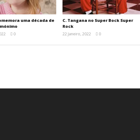
comemora uma década de
C. Tangana no Super Bock Super
omónimo
Rock
2022
0
22 Janeiro, 2022
0
Ana
Ana
Ventura
Ventura
.