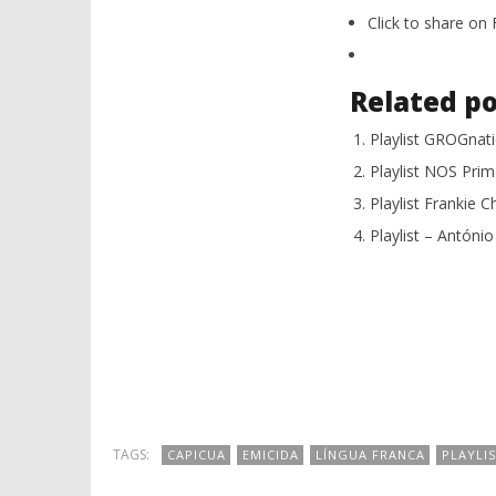
Click to share o
Related po
Playlist GROGnat
Playlist NOS Pri
Playlist Frankie 
Playlist – Antóni
TAGS:
CAPICUA
EMICIDA
LÍNGUA FRANCA
PLAYLI