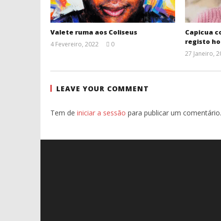
Valete ruma aos Coliseus
Capicua 
registo h
4 Fevereiro, 2022
0
Ana
27 Janeiro, 
Ventura
LEAVE YOUR COMMENT
Tem de
iniciar a sessão
para publicar um comentário