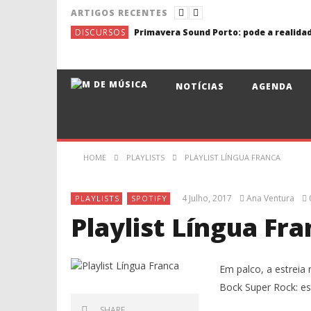
ARTIGOS RECENTES
DISCURSOS
NOTÍCIAS
AGENDA
HOME
PLAYLISTS
PLAYLIST LÍNGUA FRANCA
4 Julho, 2017
Ana Ventura
PLAYLISTS
SPOTIFY
Playlist Língua Fr
Em palco, a estreia
Bock Super Rock: e
SHARE