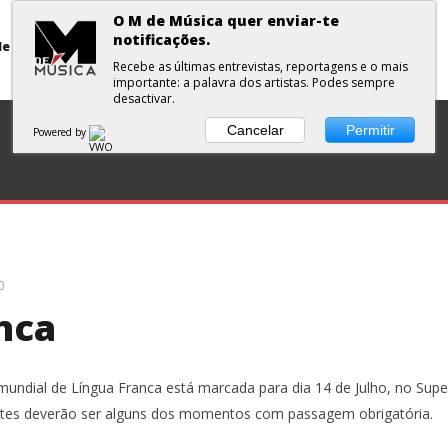
O M de Música quer enviar-te
notificações.
Primavera Sound Porto: pode a realidade ser mais dura do que a ficção?
Recebe as últimas entrevistas, reportagens e o mais
importante: a palavra dos artistas. Podes sempre
desactivar.
DISCOS
ENTREVISTA
CURTAS
PLAYLISTS
Cancelar
Permitir
Powered by
0
anca
 mundial de Língua Franca está marcada para dia 14 de Julho, no Supe
stes deverão ser alguns dos momentos com passagem obrigatória.