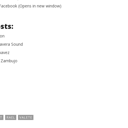
n Facebook (Opens in new window)
sts:
ion
mavera Sound
Chavez
o Zambujo
ST
RAEL
VALETE