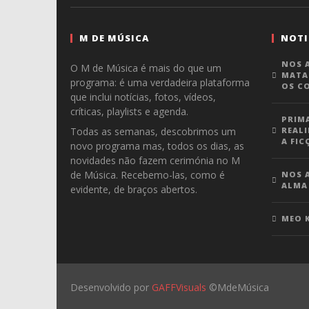
M DE MÚSICA
NOTI
NOS A
O M de Música é mais do que um
MATA
programa: é uma verdadeira plataforma
OS C
que inclui notícias, fotos, vídeos,
críticas, playlists e agenda.
PRIM
Todas as semanas, descobrimos um
REALI
A FIC
novo programa mas, todos os dias, as
novidades não fazem cerimónia no M
de Música. Recebemo-las, como é
NOS A
ALMA
evidente, de braços abertos.
MEO 
Desenvolvido por
GAFFVisuals
©MdeMúsica