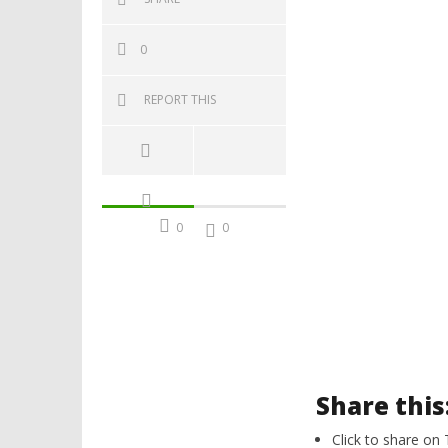
0
REPORT THIS
0
0
Share this
Click to share on