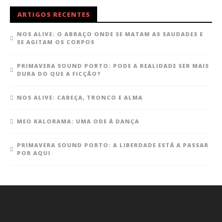
ARTIGOS RECENTES
NOS ALIVE: O ABRAÇO ONDE SE MATAM AS SAUDADES E
SE AGITAM OS CORPOS
PRIMAVERA SOUND PORTO: PODE A REALIDADE SER MAIS
DURA DO QUE A FICÇÃO?
NOS ALIVE: CABEÇA, TRONCO E ALMA
MEO KALORAMA: UMA ODE À DANÇA
PRIMAVERA SOUND PORTO: A LIBERDADE ESTÁ A PASSAR
POR AQUI