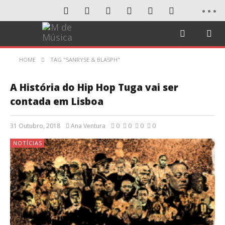
HOME
TAG "SANRYSE & BLASPH"
A História do Hip Hop Tuga vai ser
contada em Lisboa
31 Outubro, 2018
Ana Ventura
0
0
0
0
NOTÍCIAS