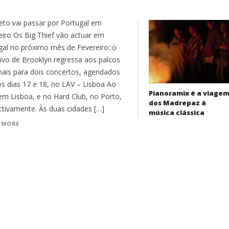
eto vai passar por Portugal em
eiro Os Big Thief vão actuar em
gal no próximo mês de Fevereiro: o
tivo de Brooklyn regressa aos palcos
nais para dois concertos, agendados
os dias 17 e 18, no LAV – Lisboa Ao
Pianoramix é a viage
 em Lisboa, e no Hard Club, no Porto,
dos Madrepaz à
ctivamente. Às duas cidades […]
música clássica
 MORE