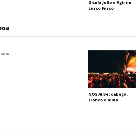
Gisela João e Agir no
Lusco Fusco
sboa
 MORE
NOS Alive: cabeça,
tronco e alma