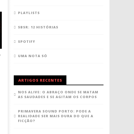
PLAYLISTS
SBSR: 12 HISTÓRIAS
SPOTIFY
m
UMA NOTA SÓ
ARTIGOS RECENTES
NOS ALIVE: O ABRAÇO ONDE SE MATAM
AS SAUDADES E SE AGITAM OS CORPOS
PRIMAVERA SOUND PORTO: PODE A
REALIDADE SER MAIS DURA DO QUE A
FICÇÃO?