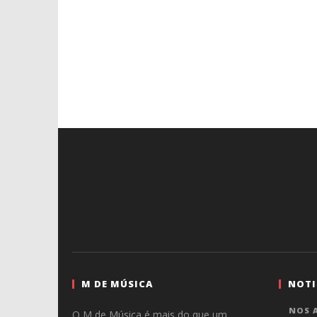
M DE MÚSICA
NOTI
NOS A
O M de Música é mais do que um