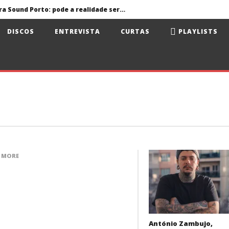
Primavera Sound Porto: pode a realidade ser mais dura do que a ficção?
volta aos álbuns
DISCOS
ENTREVISTA
CURTAS
PLAYLISTS
Jorge Fernando no Santa Casa Alfama
António Zambujo e Dulce Pontes no Santa Casa Alfama
ua e Surma no Rock Nordeste
Primavera Sound Porto: pode a realidade ser mais dura do que a ficção?
 MORE
António Zambujo,