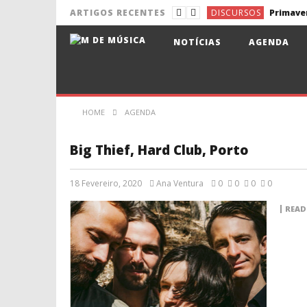
DISCURSOS
ARTIGOS RECENTES
NOTÍCIAS
Pixies de 
NOTÍCIAS
AGENDA
NOTÍCIAS
Aldina e 
NOTÍCIAS
NOTÍCIAS
Lena d’Ág
HOME
AGENDA
DISCURSOS
Big Thief, Hard Club, Porto
18 Fevereiro, 2020
Ana Ventura
0
0
0
0
READ