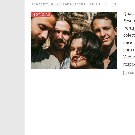
30 Agosto, 2019
Ana Ventura
0
0
0
0
Quart
NOTÍCIAS
Fever
Portu
colec
nacio
para 
Vivo,
respe
READ