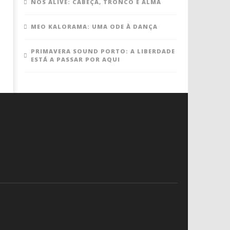
NOS ALIVE: CABEÇA, TRONCO E ALMA
MEO KALORAMA: UMA ODE À DANÇA
PRIMAVERA SOUND PORTO: A LIBERDADE
ESTÁ A PASSAR POR AQUI