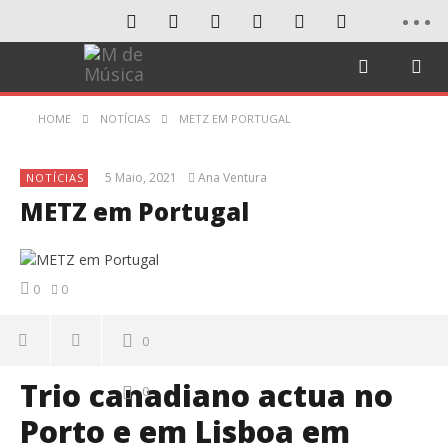
HOME
NOTÍCIAS
METZ EM PORTUGAL
5 Maio, 2021
Ana Ventura
NOTÍCIAS
METZ em Portugal
0
0
0
Trio canadiano actua no
0
Porto e em Lisboa em