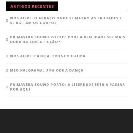
ARTIGOS RECENTES
NOS ALIVE: O ABRAÇO ONDE SE MATAM AS SAUDADES E
SE AGITAM OS CORPOS
PRIMAVERA SOUND PORTO: PODE A REALIDADE SER MAIS
DURA DO QUE A FICÇÃO?
NOS ALIVE: CABEÇA, TRONCO E ALMA
MEO KALORAMA: UMA ODE À DANÇA
PRIMAVERA SOUND PORTO: A LIBERDADE ESTÁ A PASSAR
POR AQUI