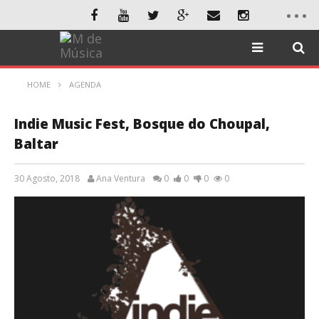
HOME
AGENDA
Indie Music Fest, Bosque do Choupal,
Baltar
30 Agosto, 2018
Ana Ventura
0
0
0
0