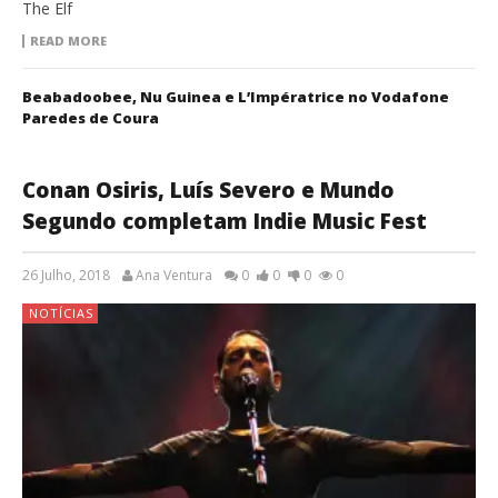
The Elf
READ MORE
Beabadoobee, Nu Guinea e L’Impératrice no Vodafone
Paredes de Coura
Conan Osiris, Luís Severo e Mundo
Segundo completam Indie Music Fest
26 Julho, 2018
Ana Ventura
0
0
0
0
NOTÍCIAS