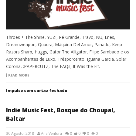
Throes + The Shine, YUZI, Pé Grande, Travo, NU, Enes,
Dreamweapon, Quadra, Máquina Del Amor, Panado, Keep
Razors Sharp, Huggs, Gator The Alligator, Filipe Sambado e os
Acompanhantes de Luxo, Trêsporcento, Iguana Garcia, Solar
Corona, :PAPERCUTZ, The FAQs, It Was the Elf.
READ MORE
Impulso com cartaz fechado
Indie Music Fest, Bosque do Choupal,
Baltar
30 Agosto, 2018
Ana Ventura
0
0
0
0