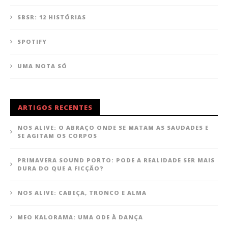
SBSR: 12 HISTÓRIAS
SPOTIFY
UMA NOTA SÓ
ARTIGOS RECENTES
NOS ALIVE: O ABRAÇO ONDE SE MATAM AS SAUDADES E
SE AGITAM OS CORPOS
PRIMAVERA SOUND PORTO: PODE A REALIDADE SER MAIS
DURA DO QUE A FICÇÃO?
NOS ALIVE: CABEÇA, TRONCO E ALMA
MEO KALORAMA: UMA ODE À DANÇA