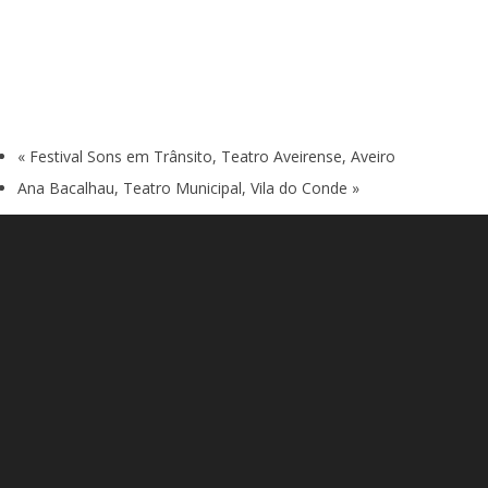
«
Festival Sons em Trânsito, Teatro Aveirense, Aveiro
Ana Bacalhau, Teatro Municipal, Vila do Conde
»