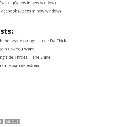
 Twitter (Opens in new window)
n Facebook (Opens in new window)
sts:
h the beat é o regresso de Da Chick
ta “Funk You Want”
ingle de Throes + The Shine
ram álbum de estreia
S
SINGLE