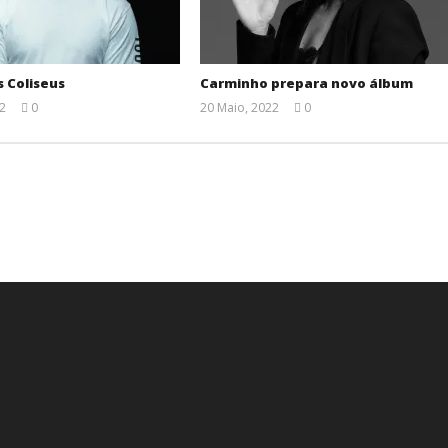
 Coliseus
Carminho prepara novo álbum
2
0
20 Maio, 2022
0
Ana
Ana
Ventura
Ventura
.