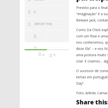
Previsto para o fina
0
“Imaginação” é a su
Beware Jack, contan
REPORT THIS
Como Da Chick expli
com um flow e uma 
nos conhecemos, qu
disse Ela” – e nos 
uma postura muito s
0
0
criar. E criamos… al
O sucessor de conve
temas em português,
Day”.
Foto: Arlindo Cama
Share this