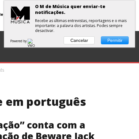
O M de Música quer enviar-te
notificações.
Primavera Sound Porto: pode a realidade ser mais dura do que a ficção?
Recebe as últimas entrevistas, reportagens e o mais
importante: a palavra dos artistas. Podes sempre
desactivar.
DISCOS
ENTREVISTA
CURTAS
PLAYLISTS
Cancelar
Permitir
Powered by
ÊS
se em português
ação” conta com a
ação de Beware Jack