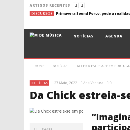
ARTIGOS RECENTES
DISCURSOS
NOTÍCIAS
AGENDA
HOME
NOTÍCIAS
DA CHICK ESTREIA-SE EM PORTUGU
27 Maio, 2022
Ana Ventura
0
NOTÍCIAS
Da Chick estreia-
“Imagin
particip
SHARE