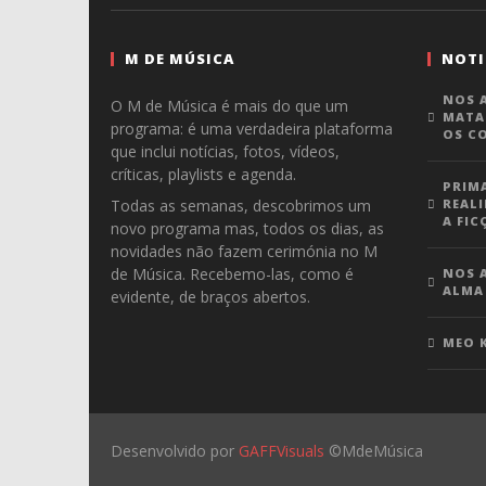
M DE MÚSICA
NOTI
NOS A
O M de Música é mais do que um
MATA
programa: é uma verdadeira plataforma
OS C
que inclui notícias, fotos, vídeos,
críticas, playlists e agenda.
PRIM
Todas as semanas, descobrimos um
REALI
A FIC
novo programa mas, todos os dias, as
novidades não fazem cerimónia no M
de Música. Recebemo-las, como é
NOS A
ALMA
evidente, de braços abertos.
MEO 
Desenvolvido por
GAFFVisuals
©MdeMúsica