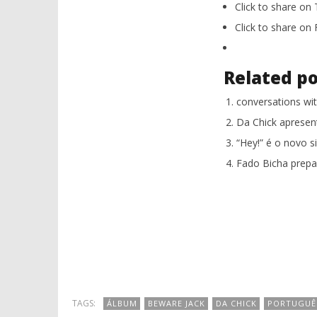
Click to share on
Click to share o
Related po
conversations wit
Da Chick apresen
“Hey!” é o novo s
Fado Bicha prepa
TAGS:
ÁLBUM
BEWARE JACK
DA CHICK
PORTUGUÊ