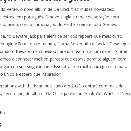
l do Verão, o novo álbum de Da Chick traz muitas novidades:
a estreia em português. O novo single é uma colaboração com
do, ainda, com a participação de Fred Ferreira e João Gomes.
ca, “o Beware Jack para além de ser dos rappers que mais curto,
imaginação de outro mundo, é uma Soul muito especial. Desde que
ando o Beware me convidou para um feat no álbum dele – “Crime
ficamos a conhecer melhor, percebi que estava perante alguém com
egura da sua singularidade. Isso atrai-me muito num parceiro para
go único e espero que inspirador”.
rsations with the beat, publicado em 2020, contará com mais dois
 sendo que, do álbum, Da Chick já revelou “Funk You Want” e “New
cho
: