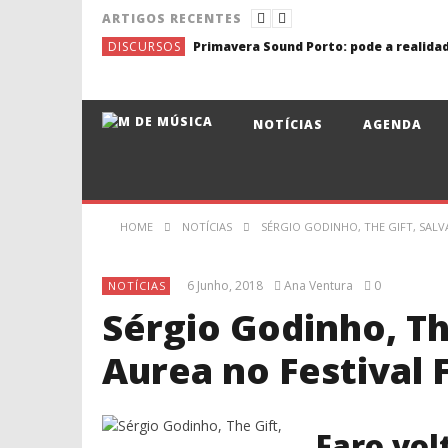
ARTIGOS RECENTES
DISCURSOS
NOTÍCIAS
AGENDA
HOME
NOTÍCIAS
SÉRGIO GODINHO, THE GIFT, SALV
6 Junho, 2018
Ana Ventura
0
NOTÍCIAS
Sérgio Godinho, Th
Aurea no Festival 
Faro vol