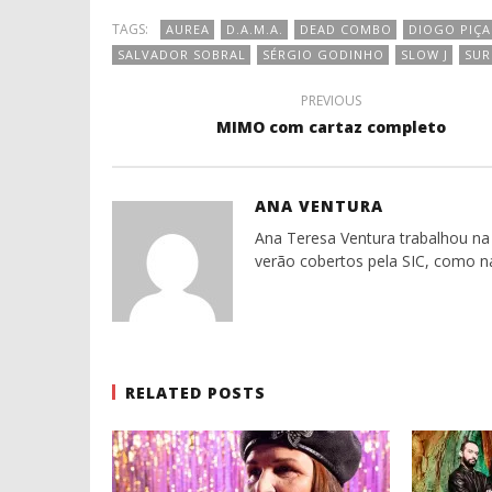
TAGS:
AUREA
D.A.M.A.
DEAD COMBO
DIOGO PIÇA
SALVADOR SOBRAL
SÉRGIO GODINHO
SLOW J
SU
PREVIOUS
MIMO com cartaz completo
ANA VENTURA
Ana Teresa Ventura trabalhou na 
verão cobertos pela SIC, como n
RELATED POSTS