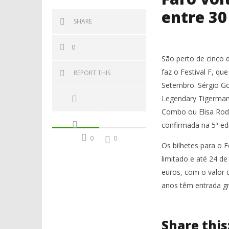
entre 30
SHARE
0
São perto de cinco 
faz o Festival F, qu
REPORT THIS
Setembro. Sérgio Go
Legendary Tigerman,
Combo ou Elisa Rod
confirmada na 5ª ed
0
0
Os bilhetes para o 
limitado e até 24 de
euros, com o valor d
anos têm entrada gr
Share this