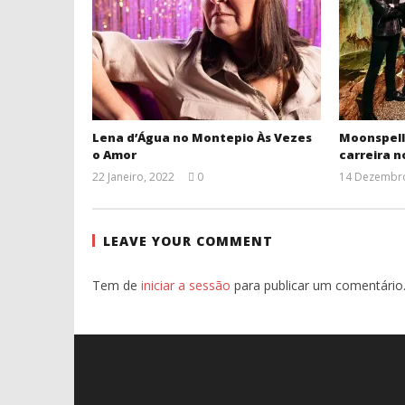
Lena d’Água no Montepio Às Vezes
Moonspell
o Amor
carreira n
22 Janeiro, 2022
0
14 Dezembro
Ana
Ventura
LEAVE YOUR COMMENT
Tem de
iniciar a sessão
para publicar um comentário