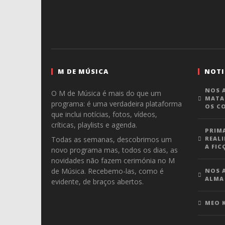
M DE MÚSICA
NOTI
NOS A
O M de Música é mais do que um
MATA
programa: é uma verdadeira plataforma
OS C
que inclui notícias, fotos, vídeos,
críticas, playlists e agenda.
PRIM
Todas as semanas, descobrimos um
REALI
A FIC
novo programa mas, todos os dias, as
novidades não fazem cerimónia no M
de Música. Recebemo-las, como é
NOS A
ALMA
evidente, de braços abertos.
MEO 