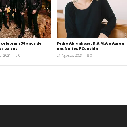
 celebram 30 anos de
Pedro Abrunhosa, D.A.M.A e Aurea
os palcos
nas Noites F Convida
, 2021
0
21 Agosto, 2021
0
Ana
Ana
Ventura
Ventura
.