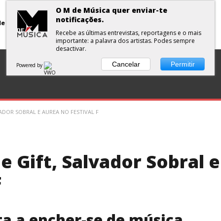
O M de Música quer enviar-te
notificações.
Primavera Sound Porto: pode a realidade ser mais dura do que a ficção?
Recebe as últimas entrevistas, reportagens e o mais
importante: a palavra dos artistas. Podes sempre
desactivar.
DISCOS
ENTREVISTA
CURTAS
PLAYLISTS
Cancelar
Permitir
Powered by
ADOR SOBRAL E AUREA NO FESTIVAL F
e Gift, Salvador Sobral e
F
ta a encher-se de música