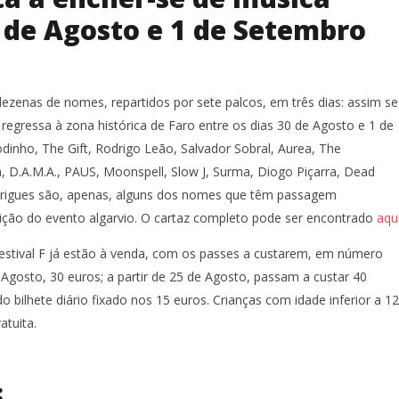
 de Agosto e 1 de Setembro
dezenas de nomes, repartidos por sete palcos, em três dias: assim se
e regressa à zona histórica de Faro entre os dias 30 de Agosto e 1 de
dinho, The Gift, Rodrigo Leão, Salvador Sobral, Aurea, The
 D.A.M.A., PAUS, Moonspell, Slow J, Surma, Diogo Piçarra, Dead
rigues são, apenas, alguns dos nomes que têm passagem
ição do evento algarvio. O cartaz completo pode ser encontrado
aqui
Festival F já estão à venda, com os passes a custarem, em número
 Agosto, 30 euros; a partir de 25 de Agosto, passam a custar 40
o bilhete diário fixado nos 15 euros. Crianças com idade inferior a 12
atuita.
: