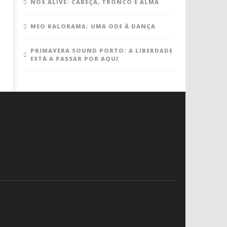
NOS ALIVE: CABEÇA, TRONCO E ALMA
MEO KALORAMA: UMA ODE À DANÇA
PRIMAVERA SOUND PORTO: A LIBERDADE
ESTÁ A PASSAR POR AQUI