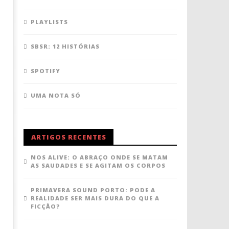
PLAYLISTS
SBSR: 12 HISTÓRIAS
SPOTIFY
UMA NOTA SÓ
ARTIGOS RECENTES
NOS ALIVE: O ABRAÇO ONDE SE MATAM
AS SAUDADES E SE AGITAM OS CORPOS
PRIMAVERA SOUND PORTO: PODE A
REALIDADE SER MAIS DURA DO QUE A
FICÇÃO?