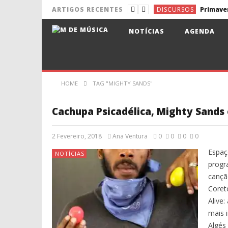
DISCURSOS
ARTIGOS RECENTES
NOTÍCIAS
Pixies de 
NOTÍCIAS
AGENDA
NOTÍCIAS
Aldina e 
NOTÍCIAS
NOTÍCIAS
Lena d’Ág
HOME
TAG "MIGHTY SANDS"
DISCURSOS
Cachupa Psicadélica, Mighty Sands 
2 Fevereiro, 2018
Ana Ventura
0
0
0
0
Espaç
NOTÍCIAS
progr
cançã
Coret
Alive:
mais 
Algés