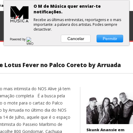
Primavera Sound Porto: pode a realidade ser mais dura do que a ficção?
O M de Música quer enviar-te
notificações.
volta aos álbuns
DISCOS
ENTREVISTA
CURTAS
PLAYLISTS
Recebe as últimas entrevistas, reportagens e o mais
importante: a palavra dos artistas. Podes sempre
Jorge Fernando no Santa Casa Alfama
desactivar.
António Zambujo e Dulce Pontes no Santa Casa Alfama
Cancelar
Permitir
Powered by
ua e Surma no Rock Nordeste
Primavera Sound Porto: pode a realidade ser mais dura do que a ficção?
e Lotus Fever no Palco Coreto by Arruada
o mais intimista do NOS Alive já tem
amação completa É a busca pela
o o mote para o cartaz do Palco
o by Arruada no último dia do NOS
 a 14 de Julho, aquele que é o espaço
intimista do Passeio Marítimo de
Skunk Anansie em
 acolhe 800 Gondomar, Cachupa