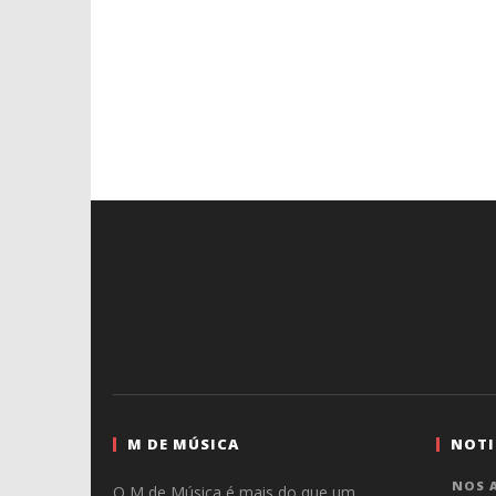
M DE MÚSICA
NOTI
NOS A
O M de Música é mais do que um