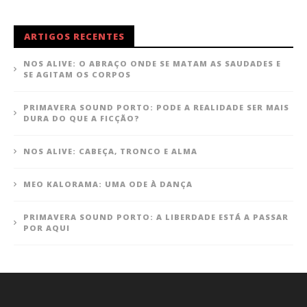
ARTIGOS RECENTES
NOS ALIVE: O ABRAÇO ONDE SE MATAM AS SAUDADES E
SE AGITAM OS CORPOS
PRIMAVERA SOUND PORTO: PODE A REALIDADE SER MAIS
DURA DO QUE A FICÇÃO?
NOS ALIVE: CABEÇA, TRONCO E ALMA
MEO KALORAMA: UMA ODE À DANÇA
PRIMAVERA SOUND PORTO: A LIBERDADE ESTÁ A PASSAR
POR AQUI