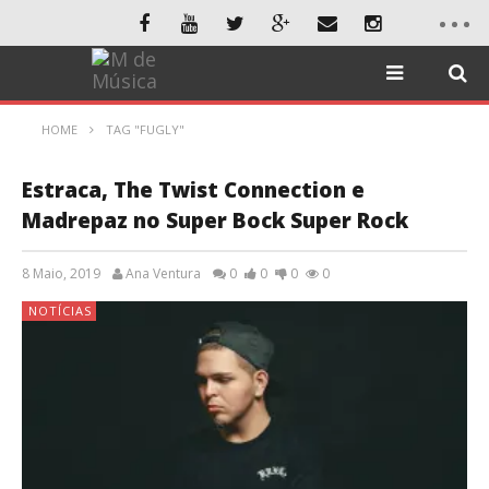
HOME
TAG "FUGLY"
Estraca, The Twist Connection e
Madrepaz no Super Bock Super Rock
8 Maio, 2019
Ana Ventura
0
0
0
0
NOTÍCIAS