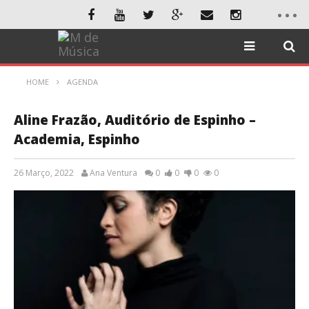
HOME
AGENDA
Aline Frazão, Auditório de Espinho –
Academia, Espinho
26 Março, 2022
Ana Ventura
0
0
0
0