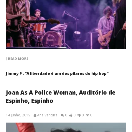
READ MORE
Jimmy P : “A liberdade é um dos pilares do hip hop”
Joan As A Police Woman, Auditório de
Espinho, Espinho
14 Junho, 2019
Ana Ventura
0
0
0
0