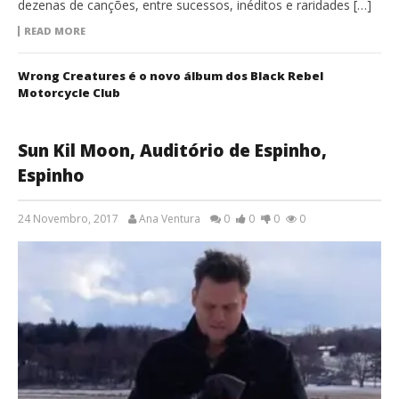
dezenas de canções, entre sucessos, inéditos e raridades […]
READ MORE
Wrong Creatures é o novo álbum dos Black Rebel
Motorcycle Club
Sun Kil Moon, Auditório de Espinho,
Espinho
24 Novembro, 2017
Ana Ventura
0
0
0
0