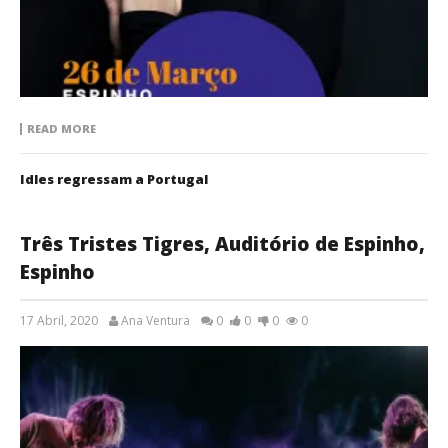
READ MORE
Idles regressam a Portugal
Três Tristes Tigres, Auditório de Espinho,
Espinho
17 Abril, 2020
Ana Ventura
0
0
0
0