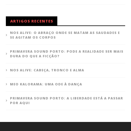
ARTIGOS RECENTES
NOS ALIVE: O ABRAÇO ONDE SE MATAM AS SAUDADES E
SE AGITAM OS CORPOS
PRIMAVERA SOUND PORTO: PODE A REALIDADE SER MAIS
DURA DO QUE A FICÇÃO?
NOS ALIVE: CABEÇA, TRONCO E ALMA
MEO KALORAMA: UMA ODE À DANÇA
PRIMAVERA SOUND PORTO: A LIBERDADE ESTÁ A PASSAR
POR AQUI