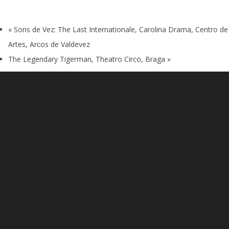
«
Sons de Vez: The Last Internationale, Carolina Drama, Centro de
Artes, Arcos de Valdevez
The Legendary Tigerman, Theatro Circo, Braga
»