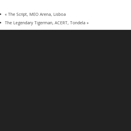
«
The Script, MEO Arena, Lisboa
The Legendary Tigerman, ACERT, Tondela
»