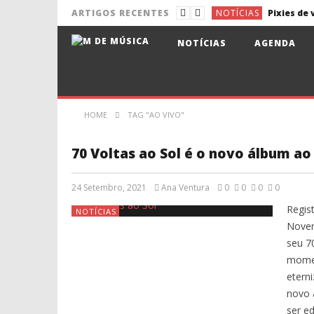
NOTÍCIAS
Pixies de 
ARTIGOS RECENTES
NOTÍCIAS
Aldina e 
NOTÍCIAS
AGENDA
NOTÍCIAS
NOTÍCIAS
Lena d’Ág
DISCURSOS
HOME
TAG "AO VIVO"
70 Voltas ao Sol é o novo álbum ao
24 Setembro, 2021
Ana Ventura
0
0
0
0
Regist
NOTÍCIAS
Novem
seu 7
momen
eterni
novo 
ser e