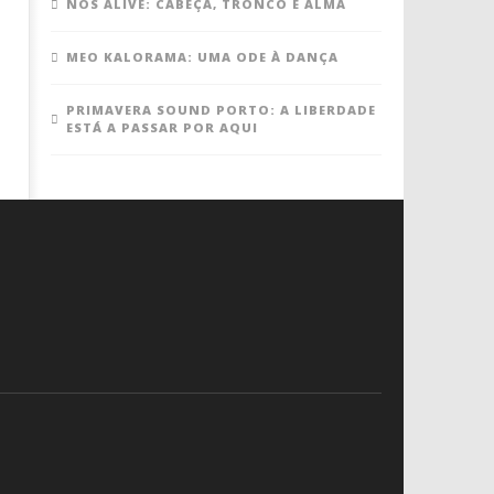
NOS ALIVE: CABEÇA, TRONCO E ALMA
MEO KALORAMA: UMA ODE À DANÇA
PRIMAVERA SOUND PORTO: A LIBERDADE
ESTÁ A PASSAR POR AQUI