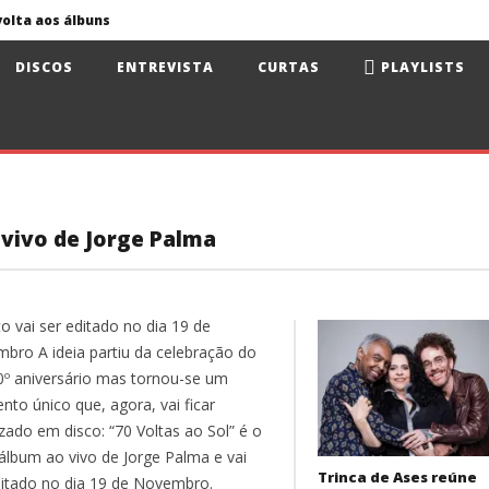
volta aos álbuns
Jorge Fernando no Santa Casa Alfama
DISCOS
ENTREVISTA
CURTAS
PLAYLISTS
António Zambujo e Dulce Pontes no Santa Casa Alfama
ua e Surma no Rock Nordeste
Primavera Sound Porto: pode a realidade ser mais dura do que a ficção?
 vivo de Jorge Palma
o vai ser editado no dia 19 de
bro A ideia partiu da celebração do
0º aniversário mas tornou-se um
to único que, agora, vai ficar
zado em disco: “70 Voltas ao Sol” é o
álbum ao vivo de Jorge Palma e vai
Trinca de Ases reúne
ditado no dia 19 de Novembro.