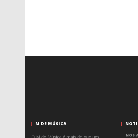
M DE MÚSICA
NOTI
NOS A
O M de Música é mais do que um