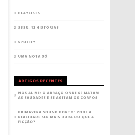
PLAYLISTS
SBSR: 12 HISTÓRIAS
SPOTIFY
UMA NOTA SÓ
ARTIGOS RECENTES
NOS ALIVE: O ABRAÇO ONDE SE MATAM
AS SAUDADES E SE AGITAM OS CORPOS
PRIMAVERA SOUND PORTO: PODE A
REALIDADE SER MAIS DURA DO QUE A
FICÇÃO?