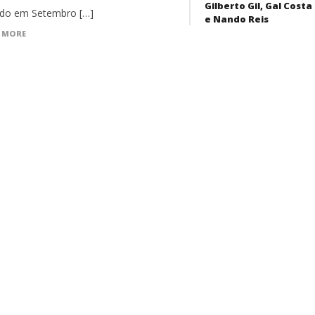
Gilberto Gil, Gal Costa
do em Setembro […]
e Nando Reis
 MORE