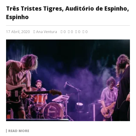
Três Tristes Tigres, Auditório de Espinho,
Espinho
17 Abril, 2020
Ana Ventura
0
0
0
0
READ MORE