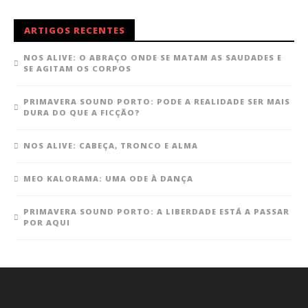
ARTIGOS RECENTES
NOS ALIVE: O ABRAÇO ONDE SE MATAM AS SAUDADES E
SE AGITAM OS CORPOS
PRIMAVERA SOUND PORTO: PODE A REALIDADE SER MAIS
DURA DO QUE A FICÇÃO?
NOS ALIVE: CABEÇA, TRONCO E ALMA
MEO KALORAMA: UMA ODE À DANÇA
PRIMAVERA SOUND PORTO: A LIBERDADE ESTÁ A PASSAR
POR AQUI