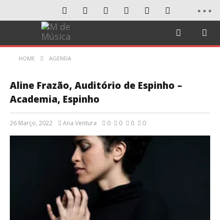
HOME
AGENDA
Aline Frazão, Auditório de Espinho –
Academia, Espinho
26 Março, 2022
Ana Ventura
0
0
0
0