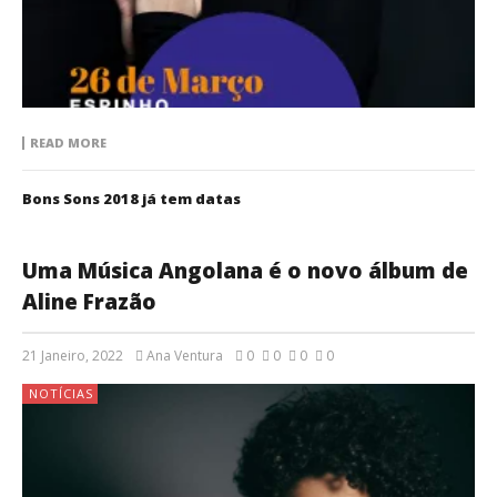
READ MORE
Bons Sons 2018 já tem datas
Uma Música Angolana é o novo álbum de
Aline Frazão
21 Janeiro, 2022
Ana Ventura
0
0
0
0
NOTÍCIAS