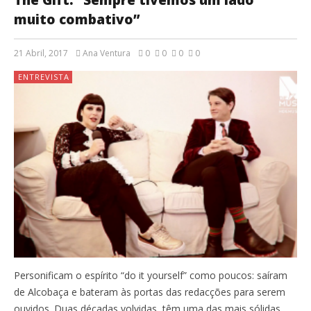
muito combativo”
21 Abril, 2017
Ana Ventura
0
0
0
0
ENTREVISTA
Personificam o espírito “do it yourself” como poucos: saíram
de Alcobaça e bateram às portas das redacções para serem
ouvidos. Duas décadas volvidas, têm uma das mais sólidas