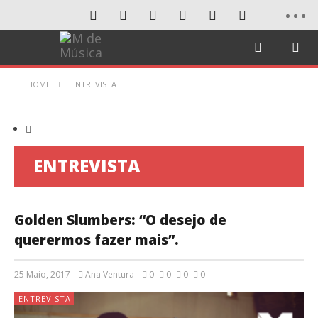
HOME
ENTREVISTA
ENTREVISTA
Golden Slumbers: “O desejo de
querermos fazer mais”.
25 Maio, 2017
Ana Ventura
0
0
0
0
ENTREVISTA