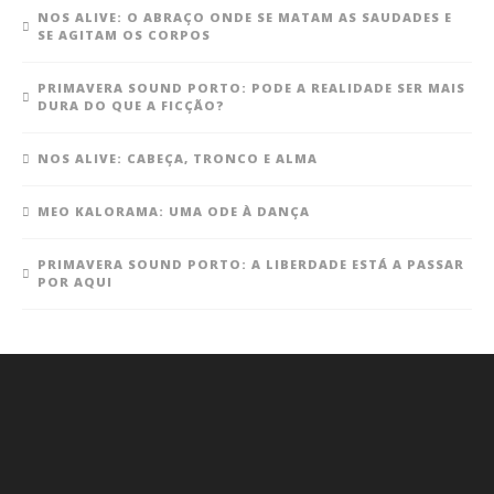
NOS ALIVE: O ABRAÇO ONDE SE MATAM AS SAUDADES E
SE AGITAM OS CORPOS
PRIMAVERA SOUND PORTO: PODE A REALIDADE SER MAIS
DURA DO QUE A FICÇÃO?
NOS ALIVE: CABEÇA, TRONCO E ALMA
MEO KALORAMA: UMA ODE À DANÇA
PRIMAVERA SOUND PORTO: A LIBERDADE ESTÁ A PASSAR
POR AQUI