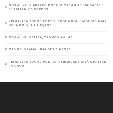
NOS ALIVE: O ABRAÇO ONDE SE MATAM AS SAUDADES E
SE AGITAM OS CORPOS
PRIMAVERA SOUND PORTO: PODE A REALIDADE SER MAIS
DURA DO QUE A FICÇÃO?
NOS ALIVE: CABEÇA, TRONCO E ALMA
MEO KALORAMA: UMA ODE À DANÇA
PRIMAVERA SOUND PORTO: A LIBERDADE ESTÁ A PASSAR
POR AQUI