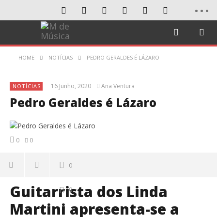
HOME
NOTÍCIAS
PEDRO GERALDES É LÁZARO
16 Junho, 2020
Ana Ventura
NOTÍCIAS
Pedro Geraldes é Lázaro
0
0
0
Guitarrista dos Linda
0
Martini apresenta-se a