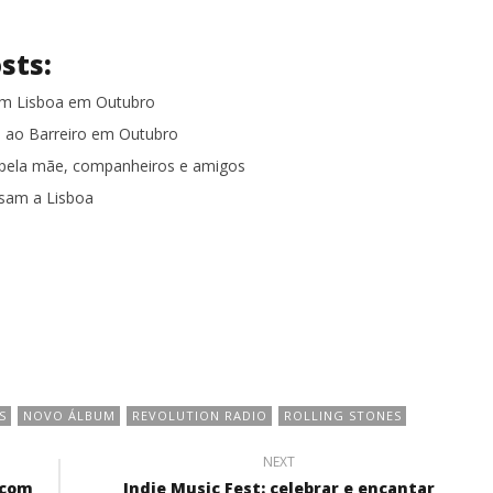
sts:
m Lisboa em Outubro
a ao Barreiro em Outubro
 pela mãe, companheiros e amigos
ssam a Lisboa
S
NOVO ÁLBUM
REVOLUTION RADIO
ROLLING STONES
NEXT
 com
Indie Music Fest: celebrar e encantar