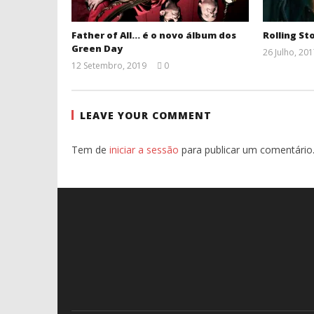
Father of All… é o novo álbum dos
Rolling St
Green Day
26 Julho, 20
12 Setembro, 2019
0
Ana
Ventura
LEAVE YOUR COMMENT
Tem de
iniciar a sessão
para publicar um comentário