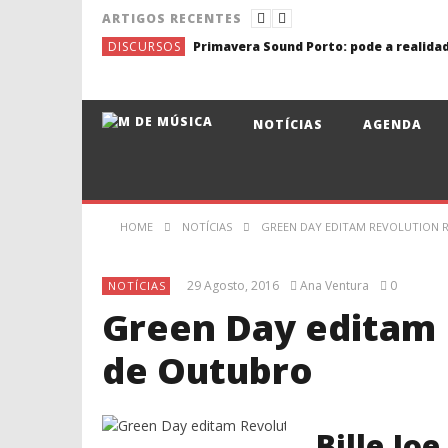
ARTIGOS RECENTES
DISCURSOS
NOTÍCIAS
AGENDA
HOME
NOTÍCIAS
GREEN DAY EDITAM REVOLUTION R
29 Agosto, 2016
Ana Ventura
0
NOTÍCIAS
Green Day editam 
de Outubro
Bille Jo