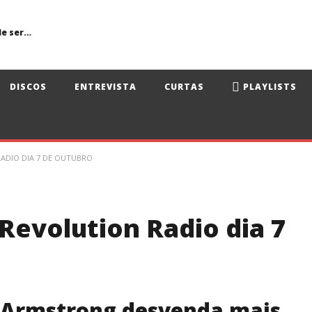
Primavera Sound Porto: pode a realidade ser mais dura do que a ficção?
DISCOS
ENTREVISTA
CURTAS
PLAYLISTS
ADIO DIA 7 DE OUTUBRO
Revolution Radio dia 7
e Armstrong desvenda mais