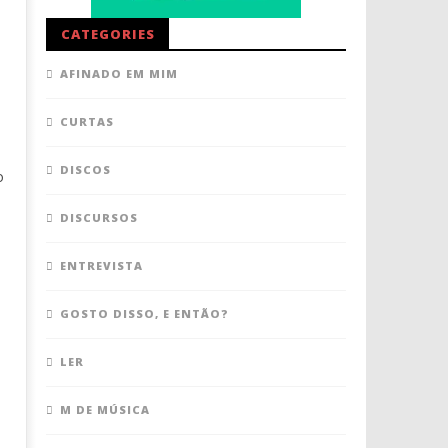
CATEGORIES
AFINADO EM MIM
CURTAS
DISCOS
o
DISCURSOS
ENTREVISTA
GOSTO DISSO, E ENTÃO?
LER
M DE MÚSICA