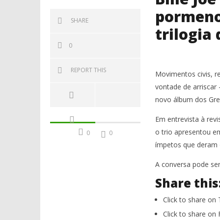
pormenor
SHARE
trilogia 
0
REPORT THIS
Movimentos civis, r
vontade de arriscar
novo álbum dos Gree
Em entrevista à revis
o trio apresentou 
0
0
ímpetos que deram 
A conversa pode se
Share this
Click to share on
Click to share o