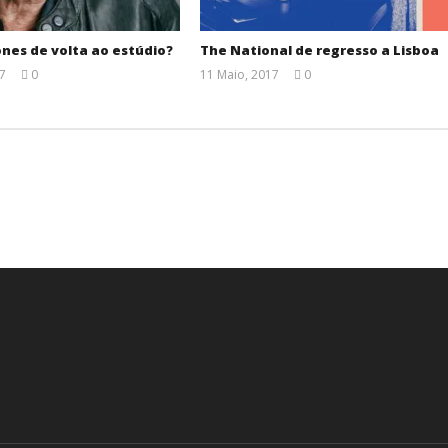
ones de volta ao estúdio?
The National de regresso a Lisboa
17
0
11 Maio, 2017
0
Ana
Ana
Ventura
Ventura
.