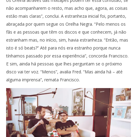
os Orelha através das mixtapes podem ter essa confusão, se
não acompanharem o resto, mas acho que, agora, as coisas
estão mais claras”, conclui. A estranheza inicial foi, portanto,
abraçada por quem segue os Orelha Negra. “Pelo menos os
fãs e as pessoas que têm os discos e que conhecem, já não
estranham mas, no início, sim, havia estranheza. “Então, mas
isto é só beats?” Até para nós era estranho porque nunca
tínhamos passado por essa experiência”, concorda Francisco.
E sim, ainda há pessoas que lhes perguntam se o próximo
disco vai ter voz. “Menos”, avalia Fred. “Mas ainda há – até
alguma imprensa”, remata Francisco.