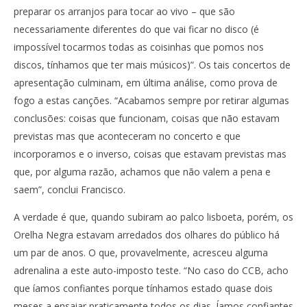
preparar os arranjos para tocar ao vivo – que são
necessariamente diferentes do que vai ficar no disco (é
impossível tocarmos todas as coisinhas que pomos nos
discos, tínhamos que ter mais músicos)”. Os tais concertos de
apresentação culminam, em última análise, como prova de
fogo a estas canções. “Acabamos sempre por retirar algumas
conclusões: coisas que funcionam, coisas que não estavam
previstas mas que aconteceram no concerto e que
incorporamos e o inverso, coisas que estavam previstas mas
que, por alguma razão, achamos que não valem a pena e
saem”, conclui Francisco.
A verdade é que, quando subiram ao palco lisboeta, porém, os
Orelha Negra estavam arredados dos olhares do público há
um par de anos. O que, provavelmente, acresceu alguma
adrenalina a este auto-imposto teste. “No caso do CCB, acho
que íamos confiantes porque tínhamos estado quase dois
meses a ensaiar praticamente todos os dias. Íamos confiantes