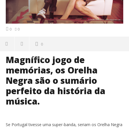
0
0
0
Magnífico jogo de
0
memórias, os Orelha
Negra são o sumário
perfeito da história da
música.
Se Portugal tivesse uma super-banda, seriam os Orelha Negra