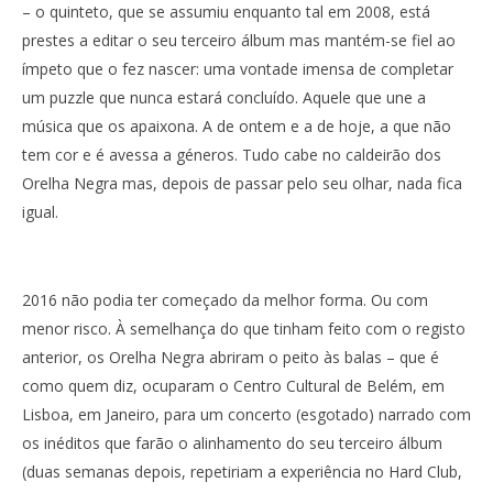
– o quinteto, que se assumiu enquanto tal em 2008, está
prestes a editar o seu terceiro álbum mas mantém-se fiel ao
ímpeto que o fez nascer: uma vontade imensa de completar
um puzzle que nunca estará concluído. Aquele que une a
música que os apaixona. A de ontem e a de hoje, a que não
tem cor e é avessa a géneros. Tudo cabe no caldeirão dos
Orelha Negra mas, depois de passar pelo seu olhar, nada fica
igual.
2016 não podia ter começado da melhor forma. Ou com
menor risco. À semelhança do que tinham feito com o registo
anterior, os Orelha Negra abriram o peito às balas – que é
como quem diz, ocuparam o Centro Cultural de Belém, em
Lisboa, em Janeiro, para um concerto (esgotado) narrado com
os inéditos que farão o alinhamento do seu terceiro álbum
(duas semanas depois, repetiriam a experiência no Hard Club,