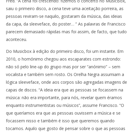
Fred. “A cena foi crescendo: fizemos o concerto no MusicBox,
saiu o primeiro disco, a cena teve uma aceitação porreira, as
pessoas reviram-se naquilo, gostaram da música, das ideias
da capa, da sleeveface, do poster… ” As palavras de Francisco
parecem demasiado rápidas mas foi assim, de facto, que tudo
aconteceu.
Do Musicbox à edição do primeiro disco, foi um instante. Em
2010, o homónimo chegou aos escaparates com estrondo:
não só pelo line-up do grupo mas por ser “anónimo” – sem
vocalista e também sem rosto. Os Orelha Negra assumiam a
lógica sleeveface, onde aos corpos são agregadas imagens de
capas de discos. “A ideia era que as pessoas se focassem na
música: não era importante, para nós, revelar quem éramos
enquanto instrumentistas ou músicos”, assume Francisco. “O
que queríamos era que as pessoas ouvissem a música e se
focassem nisso e também é isso que queremos quando
tocamos. Aquilo que gosto de pensar sobre o que as pessoas