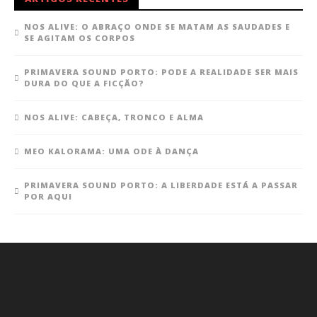
NOS ALIVE: O ABRAÇO ONDE SE MATAM AS SAUDADES E
SE AGITAM OS CORPOS
PRIMAVERA SOUND PORTO: PODE A REALIDADE SER MAIS
DURA DO QUE A FICÇÃO?
NOS ALIVE: CABEÇA, TRONCO E ALMA
MEO KALORAMA: UMA ODE À DANÇA
PRIMAVERA SOUND PORTO: A LIBERDADE ESTÁ A PASSAR
POR AQUI