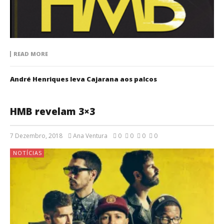
READ MORE
André Henriques leva Cajarana aos palcos
HMB revelam 3×3
7 Dezembro, 2018
Ana Ventura
0
0
0
0
NOTÍCIAS