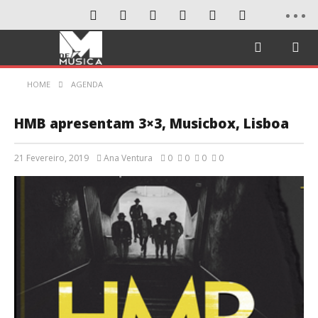
HOME
AGENDA
HMB apresentam 3×3, Musicbox, Lisboa
21 Fevereiro, 2019
Ana Ventura
0
0
0
0