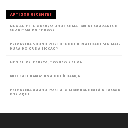
ARTIGOS RECENTES
NOS ALIVE: O ABRAÇO ONDE SE MATAM AS SAUDADES E
SE AGITAM OS CORPOS
PRIMAVERA SOUND PORTO: PODE A REALIDADE SER MAIS
DURA DO QUE A FICÇÃO?
NOS ALIVE: CABEÇA, TRONCO E ALMA
MEO KALORAMA: UMA ODE À DANÇA
PRIMAVERA SOUND PORTO: A LIBERDADE ESTÁ A PASSAR
POR AQUI