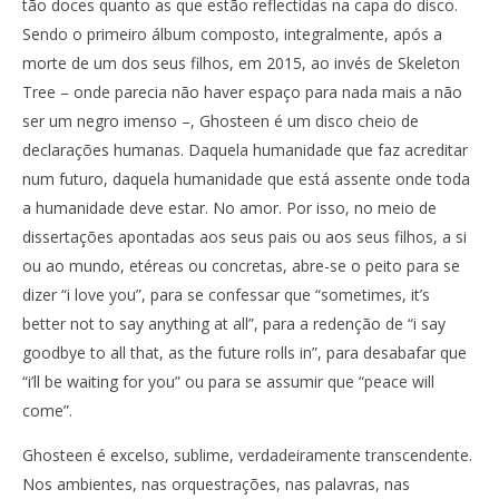
tão doces quanto as que estão reflectidas na capa do disco.
Sendo o primeiro álbum composto, integralmente, após a
morte de um dos seus filhos, em 2015, ao invés de Skeleton
Tree – onde parecia não haver espaço para nada mais a não
ser um negro imenso –, Ghosteen é um disco cheio de
declarações humanas. Daquela humanidade que faz acreditar
num futuro, daquela humanidade que está assente onde toda
a humanidade deve estar. No amor. Por isso, no meio de
dissertações apontadas aos seus pais ou aos seus filhos, a si
ou ao mundo, etéreas ou concretas, abre-se o peito para se
dizer “i love you”, para se confessar que “sometimes, it’s
better not to say anything at all”, para a redenção de “i say
goodbye to all that, as the future rolls in”, para desabafar que
“i’ll be waiting for you” ou para se assumir que “peace will
come”.
Ghosteen é excelso, sublime, verdadeiramente transcendente.
Nos ambientes, nas orquestrações, nas palavras, nas