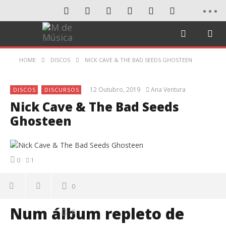
HOME
DISCOS
NICK CAVE & THE BAD SEEDS GHOSTEEN
12 Outubro, 2019
Ana Ventura
DISCOS
DISCURSOS
Nick Cave & The Bad Seeds
Ghosteen
0
1
0
Num álbum repleto de
0