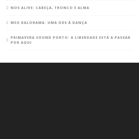
NOS ALIVE: CABEÇA, TRONCO E ALMA
MEO KALORAMA: UMA ODE À DANÇA
PRIMAVERA SOUND PORTO: A LIBERDADE ESTÁ A PASSAR
POR AQUI