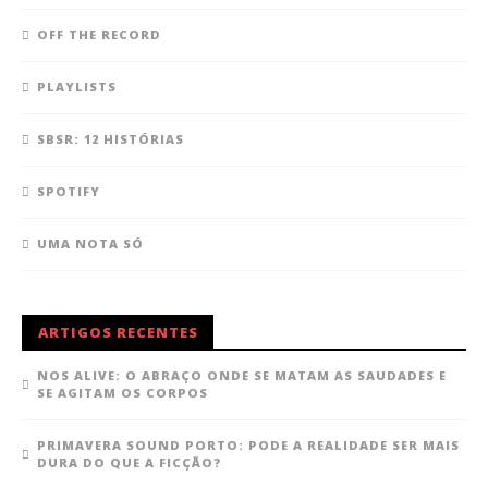
OFF THE RECORD
PLAYLISTS
SBSR: 12 HISTÓRIAS
SPOTIFY
UMA NOTA SÓ
ARTIGOS RECENTES
NOS ALIVE: O ABRAÇO ONDE SE MATAM AS SAUDADES E
SE AGITAM OS CORPOS
PRIMAVERA SOUND PORTO: PODE A REALIDADE SER MAIS
DURA DO QUE A FICÇÃO?